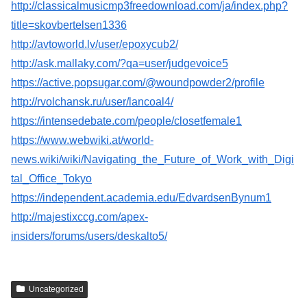
http://classicalmusicmp3freedownload.com/ja/index.php?
title=skovbertelsen1336
http://avtoworld.lv/user/epoxycub2/
http://ask.mallaky.com/?qa=user/judgevoice5
https://active.popsugar.com/@woundpowder2/profile
http://rvolchansk.ru/user/lancoal4/
https://intensedebate.com/people/closetfemale1
https://www.webwiki.at/world-
news.wiki/wiki/Navigating_the_Future_of_Work_with_Digi
tal_Office_Tokyo
https://independent.academia.edu/EdvardsenBynum1
http://majestixccg.com/apex-
insiders/forums/users/deskalto5/
Uncategorized