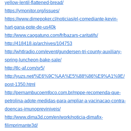
yellow-lentil-flattened-bread/
https://ymonitor.org/issues/
https://www.dimepoker.cl/noticias/el-comediante-kevin-
hart-gana-pote-de-us40k
http://www.caogatuno.com/fr/bazars-caritatifs/
http://418418.jp/archives/104753
http://whtlradio.com/event/gundersen-tri-county-auxiliary-
spring-luncheon-bake-sale/
http://tlc-af.com/sr5/
http://yuzs.net/%E6%9C%AA%E5%88%86%E9%A1%9E/
post-1350.html
http://pernambucoemfoco.com.br/mppe-recomenda-que-
petrolina-adote-medidas-para-ampliar-a-vacinacao-contra-
doencas-imunopreviniveis/
http://www.dima3d.com/en/work/noticia-dimafix-
filimprimante3d/