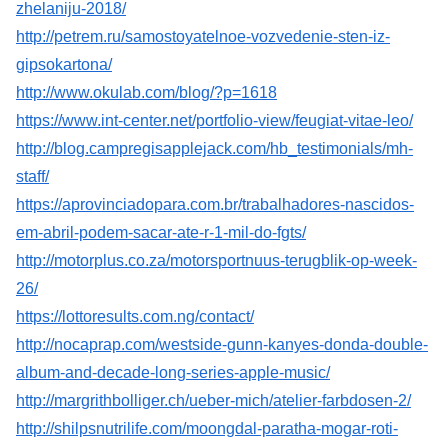
zhelaniju-2018/
http://petrem.ru/samostoyatelnoe-vozvedenie-sten-iz-
gipsokartona/
http://www.okulab.com/blog/?p=1618
https://www.int-center.net/portfolio-view/feugiat-vitae-leo/
http://blog.campregisapplejack.com/hb_testimonials/mh-
staff/
https://aprovinciadopara.com.br/trabalhadores-nascidos-
em-abril-podem-sacar-ate-r-1-mil-do-fgts/
http://motorplus.co.za/motorsportnuus-terugblik-op-week-
26/
https://lottoresults.com.ng/contact/
http://nocaprap.com/westside-gunn-kanyes-donda-double-
album-and-decade-long-series-apple-music/
http://margrithbolliger.ch/ueber-mich/atelier-farbdosen-2/
http://shilpsnutrilife.com/moongdal-paratha-mogar-roti-