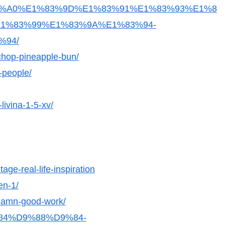
%A0%E1%83%9D%E1%83%91%E1%83%93%E1%8
1%83%99%E1%83%9A%E1%83%94-
%94/
chop-pineapple-bun/
r-people/
livina-1-5-xv/
age-real-life-inspiration
en-1/
damn-good-work/
9%84%D9%88%D9%84-