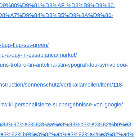
9%88%D9%81%D8%AF-%D8%B9%D9%86-
D8%A7%D9%84%D8%B5%D9%8A%D9%86-
-bug-flap-set-green/
kid-a-day-in-casablanca/market/
is-trolare-tin-antelina-stin-ypografi-tou-symvoleou-
nstruction/sonnenschutz/vertikallamellen/item/118-
rchwiki-personalisierte-suchergebnisse-von-google/
e3%83%97%e3%83%aa%e3%83%b3%e3%82%b9%e3
e3%82%b9%e3%82%ab%e3%82%a4%e3%82%ad%