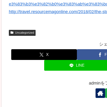
e3%83%b3%e3%82%b0%e3%83%ab%e3%83%b
http://travel.resourcemagonline.com/2018/02/the-s
Uncategorized
シ
X
F
LINE
admin