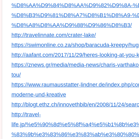
%D8%AA%D9%84%D8%AA%D9%82%D9%8A-%D
%D8%B3%D9%81%D8%A7%D8%B1%D8%A9-%
%D8%A8%D8%AA%D9%88%D9%86%D8%B3/
http://travelinnate.com/crater-lake/
https://swimonline.co.za/shop/baracuda-kreepy/hug
http://aafant.com/2017/11/29/heres-looking-at-you-
https://znews.gr/media/media-news/charis-varthakour
tou/
https://www.raumausstatter-lindner.de/index.php/co
moderne-und-kreative
http://blogt.ethz.ch/innovethbib/en/2008/11/24/sea
http://travel-
life.jp/%e5%90%8d%e5%8f%a4%e5%b1%8b%
%83%9b%e3%83%86%e3%83%ab%e3%80%80%