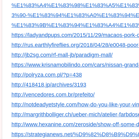
%E1%83%A4%E1%83%98%E1%83%A5%E1%83
3%90-%E1%83%94%E1%83%A0%E1%83%94%E
%E1%83%9B%E1%83%94%E1%83%A4%E1%83
https://ladyandpups.com/2015/11/29/macaos-pork-
http://rus.earthlyfireflies.org/2018/04/28/e0048-poo
http://jb2sg.com/rf-mall-jb/paradigm-mall/
https://www.krisnamobilindo.com/cars/nissan-grand-
http://polryza.com.pl/?p=438
http://418418.jp/archives/3193
http://vencedores.com.br/prefeito/
http://notdeadyetstyle.com/how-do-you-like-your-vint
http://margrithbolliger.ch/ueber-mich/atelier-farbdos
http://www.hexanine.com/zeroside/show-off-some-
https://strategianews.net/%D9%82%D8%B9%D