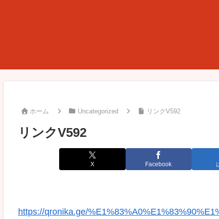
ホーム
Uncategorized
リンクV592
リンクV592
X
Facebook
https://qronika.ge/%E1%83%A0%E1%83%90%E1