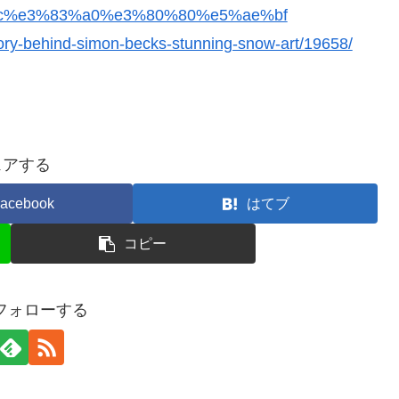
c%e3%83%a0%e3%80%80%e5%ae%bf
tory-behind-simon-becks-stunning-snow-art/19658/
ェアする
acebook
はてブ
コピー
をフォローする