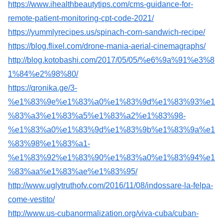
https://www.ihealthbeautytips.com/cms-guidance-for-
remote-patient-monitoring-cpt-code-2021/
https://yummlyrecipes.us/spinach-corn-sandwich-recipe/
https://blog.flixel.com/drone-mania-aerial-cinemagraphs/
http://blog.kotobashi.com/2017/05/05/%e6%9a%91%e3%8
1%84%e2%98%80/
https://qronika.ge/3-
%e1%83%9e%e1%83%a0%e1%83%9d%e1%83%93%e1
%83%a3%e1%83%a5%e1%83%a2%e1%83%98-
%e1%83%a0%e1%83%9d%e1%83%9b%e1%83%9a%e1
%83%98%e1%83%a1-
%e1%83%92%e1%83%90%e1%83%a0%e1%83%94%e1
%83%aa%e1%83%ae%e1%83%95/
http://www.uglytruthofv.com/2016/11/08/indossare-la-felpa-
come-vestito/
http://www.us-cubanormalization.org/viva-cuba/cuban-