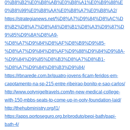
0%B8%B2%E0%B8%AB%E0%B8%A1%E0%B9%88%E
0%B8%99%E0%B8%AA%E0%B8%A7%E0%B8%A2/
https://strategianews.net/%D8%A7%D9%84%D8%AC%D
8%B2%D8%A7%D8%A6%D8%B1%D8%A3%D9%87%D
9%85%D9%8A%D8%A9-
%D8%A7%D9%84%D8%AF%D8%B9%D9%85-
%D8%A7%D9%84%D8%AF%D9%88%D9%84%D9%8A-
%D9%84%D9%85%D8%B3%D8%A7%D8%B1-
%D8%A7%D9%84%D8%B3%D9%84/
https://rbnarede.com.br/quatro-jovens-ficam-feridos-em-
capotamento-na-sp-215-entre-ribeirao-bonito-e-sao-carlos/
http://www.ootynigeltravels.com/tn-new-medical-college-
with-150-mbbs-seats-to-come-up-in-ooty-foundation-laid/
http://thehubministry.org/l1/
https://apps.portoseguro.org.br/produto/pepi-bath/papi-
bath-4/