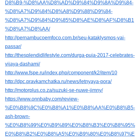
D8%B9-%D8%AA%D8%AD%D9%84%D9%8A%D9%84-
%D8%A7%D9%84%D8%A8%D9%88%D9%84-
%D8%A7%D9%84%D9%85%D8%AE%D8%AF%D8%B1
%D8%A7%D8%AA/
http://pernambucoemfoco.com.br/seu-kataklysmos-vai-
passar/
http://thesplendidlifestyle.com/durga-puja-2017-celebrates-
vijaya-dashami/
http://www.fspe.ru/index.php/component/k2/item/10
http://dpc.pravkamchatka.ru/news/letnyaya-pora/
http://motorplus.co.za/suzuki-se-nuwe-jimny/
https://www.onnbaby.com/review-
%E0%B8%9C%E0%B8%A1%E0%B8%AA%E0%B8%B5-
ash-brown-
%E0%B8%99%E0%B9%89%E0%B8%B3%E0%B8%95%
E0%B8%B2%E0%B8%A5%E0%B9%80%E0%B8%97%E