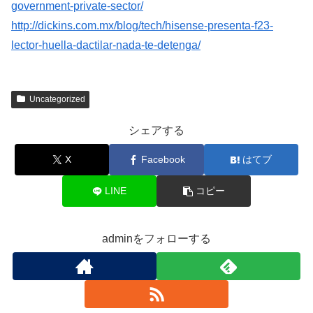
government-private-sector/
http://dickins.com.mx/blog/tech/hisense-presenta-f23-
lector-huella-dactilar-nada-te-detenga/
Uncategorized
シェアする
X
Facebook
はてブ
LINE
コピー
adminをフォローする