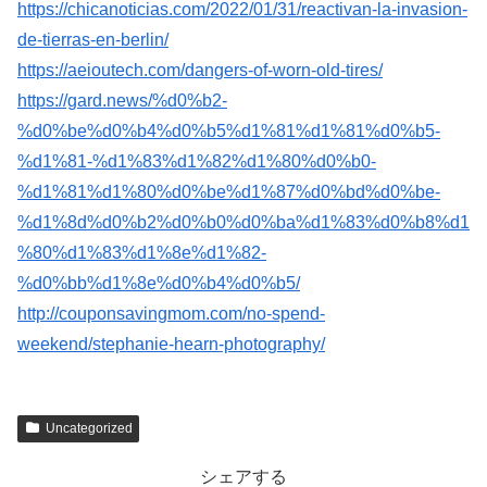
https://chicanoticias.com/2022/01/31/reactivan-la-invasion-
de-tierras-en-berlin/
https://aeioutech.com/dangers-of-worn-old-tires/
https://gard.news/%d0%b2-
%d0%be%d0%b4%d0%b5%d1%81%d1%81%d0%b5-
%d1%81-%d1%83%d1%82%d1%80%d0%b0-
%d1%81%d1%80%d0%be%d1%87%d0%bd%d0%be-
%d1%8d%d0%b2%d0%b0%d0%ba%d1%83%d0%b8%d1
%80%d1%83%d1%8e%d1%82-
%d0%bb%d1%8e%d0%b4%d0%b5/
http://couponsavingmom.com/no-spend-
weekend/stephanie-hearn-photography/
Uncategorized
シェアする