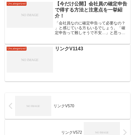
【今だけ公開】会社員の確定申告
Uncategorized
で得する方法と注意点を一挙紹
介！
「会社員なのに確定申告って必要なの？
」と感じている方もいるでしょう。「確
定申告って難しそうで不安…」と思って
いる方もいるかもしれません。実は会社
員でも確定申告をすることで、税金が戻
ってくる場合もあります。確定申告に挑
リンクV1143
Uncategorized
戦して、家計を少しでも...
リンクV570
リンクV572