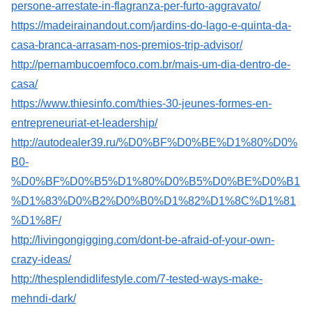
persone-arrestate-in-flagranza-per-furto-aggravato/
https://madeirainandout.com/jardins-do-lago-e-quinta-da-
casa-branca-arrasam-nos-premios-trip-advisor/
http://pernambucoemfoco.com.br/mais-um-dia-dentro-de-
casa/
https://www.thiesinfo.com/thies-30-jeunes-formes-en-
entrepreneuriat-et-leadership/
http://autodealer39.ru/%D0%BF%D0%BE%D1%80%D0%
B0-
%D0%BF%D0%B5%D1%80%D0%B5%D0%BE%D0%B1
%D1%83%D0%B2%D0%B0%D1%82%D1%8C%D1%81
%D1%8F/
http://livingongigging.com/dont-be-afraid-of-your-own-
crazy-ideas/
http://thesplendidlifestyle.com/7-tested-ways-make-
mehndi-dark/