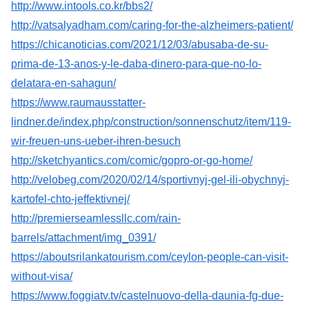
http://www.intools.co.kr/bbs2/
http://vatsalyadham.com/caring-for-the-alzheimers-patient/
https://chicanoticias.com/2021/12/03/abusaba-de-su-
prima-de-13-anos-y-le-daba-dinero-para-que-no-lo-
delatara-en-sahagun/
https://www.raumausstatter-
lindner.de/index.php/construction/sonnenschutz/item/119-
wir-freuen-uns-ueber-ihren-besuch
http://sketchyantics.com/comic/gopro-or-go-home/
http://velobeg.com/2020/02/14/sportivnyj-gel-ili-obychnyj-
kartofel-chto-jeffektivnej/
http://premierseamlessllc.com/rain-
barrels/attachment/img_0391/
https://aboutsrilankatourism.com/ceylon-people-can-visit-
without-visa/
https://www.foggiatv.tv/castelnuovo-della-daunia-fg-due-