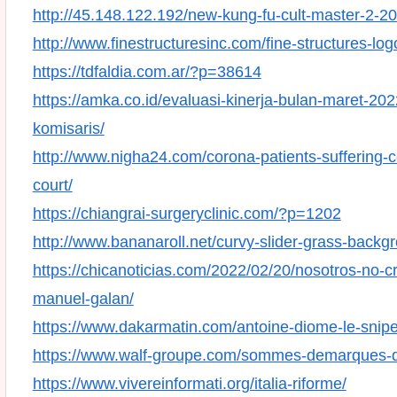
http://45.148.122.192/new-kung-fu-cult-master-2-2
http://www.finestructuresinc.com/fine-structures-lo
https://tdfaldia.com.ar/?p=38614
https://amka.co.id/evaluasi-kinerja-bulan-maret-2
komisaris/
http://www.nigha24.com/corona-patients-suffering-c
court/
https://chiangrai-surgeryclinic.com/?p=1202
http://www.bananaroll.net/curvy-slider-grass-backg
https://chicanoticias.com/2022/02/20/nosotros-no-c
manuel-galan/
https://www.dakarmatin.com/antoine-diome-le-snipe
https://www.walf-groupe.com/sommes-demarques-de-
https://www.vivereinformati.org/italia-riforme/