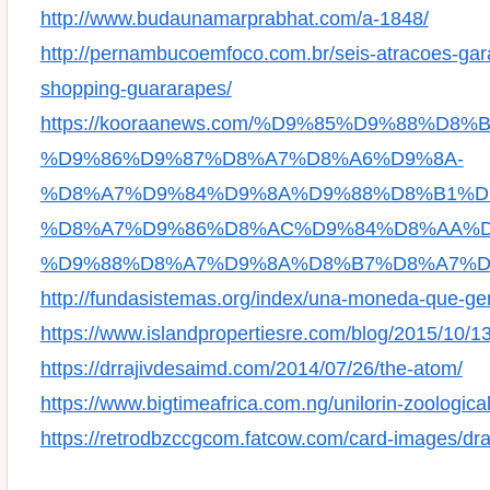
http://www.budaunamarprabhat.com/a-1848/
http://pernambucoemfoco.com.br/seis-atracoes-gar
shopping-guararapes/
https://kooraanews.com/%D9%85%D9%88%D8%
%D9%86%D9%87%D8%A7%D8%A6%D9%8A-
%D8%A7%D9%84%D9%8A%D9%88%D8%B1%D9
%D8%A7%D9%86%D8%AC%D9%84%D8%AA%D
%D9%88%D8%A7%D9%8A%D8%B7%D8%A7%D
http://fundasistemas.org/index/una-moneda-que-ge
https://www.islandpropertiesre.com/blog/2015/10/1
https://drrajivdesaimd.com/2014/07/26/the-atom/
https://www.bigtimeafrica.com.ng/unilorin-zoologica
https://retrodbzccgcom.fatcow.com/card-images/dra