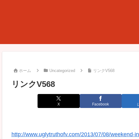
ホーム
Uncategorized
リンクV568
リンクV568
X
Facebook
http://www.uglytruthofv.com/2013/07/08/weekend-in-