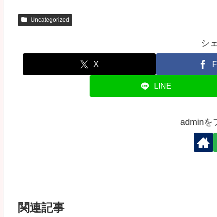
Uncategorized
シ
X
F
LINE
admin
関連記事