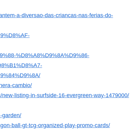
antem-a-diversao-das-criancas-nas-ferias-do-
B9%D8%AF-
%88-%D8%A8%D9%8A%D9%86-
8%B1%D8%A7-
9%84%D9%8A/
nera-cambio/
3/new-listing-in-surfside-16-evergreen-way-1479000/
l-garden/
gon-ball-gt-tcg-organized-play-promo-cards/