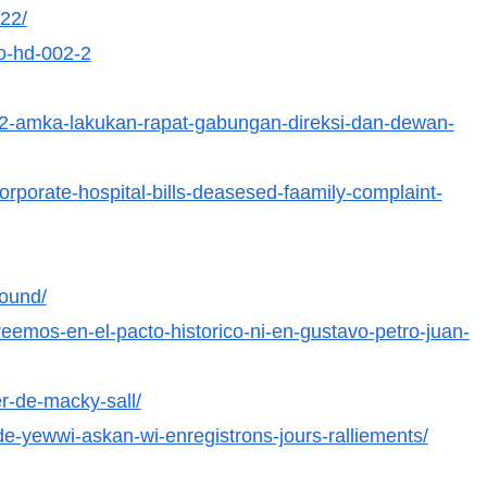
022/
go-hd-002-2
022-amka-lakukan-rapat-gabungan-direksi-dan-dewan-
orporate-hospital-bills-deasesed-faamily-complaint-
round/
reemos-en-el-pacto-historico-ni-en-gustavo-petro-juan-
r-de-macky-sall/
yewwi-askan-wi-enregistrons-jours-ralliements/