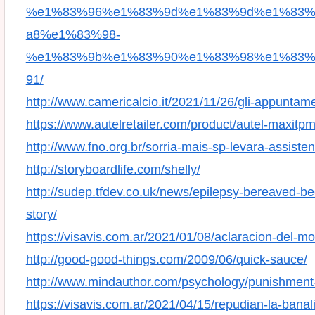
%e1%83%96%e1%83%9d%e1%83%9d%e1%83%
a8%e1%83%98-
%e1%83%9b%e1%83%90%e1%83%98%e1%83%
91/
http://www.camericalcio.it/2021/11/26/gli-appuntam
https://www.autelretailer.com/product/autel-maxitp
http://www.fno.org.br/sorria-mais-sp-levara-assiste
http://storyboardlife.com/shelly/
http://sudep.tfdev.co.uk/news/epilepsy-bereaved-be
story/
https://visavis.com.ar/2021/01/08/aclaracion-del-m
http://good-good-things.com/2009/06/quick-sauce/
http://www.mindauthor.com/psychology/punishment-
https://visavis.com.ar/2021/04/15/repudian-la-banal