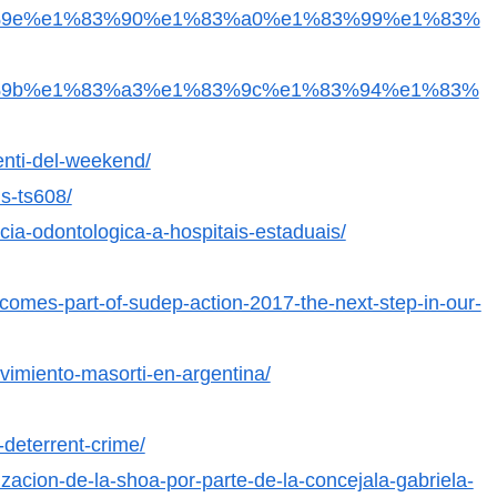
9e%e1%83%90%e1%83%a0%e1%83%99%e1%83%
9b%e1%83%a3%e1%83%9c%e1%83%94%e1%83%
enti-del-weekend/
ms-ts608/
ncia-odontologica-a-hospitais-estaduais/
comes-part-of-sudep-action-2017-the-next-step-in-our-
ovimiento-masorti-en-argentina/
deterrent-crime/
izacion-de-la-shoa-por-parte-de-la-concejala-gabriela-