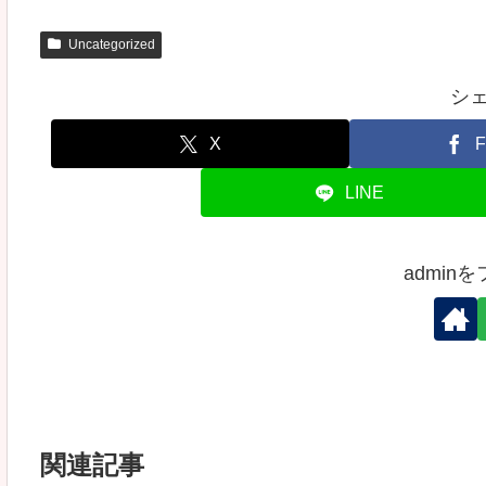
Uncategorized
シ
X
F
LINE
admin
関連記事