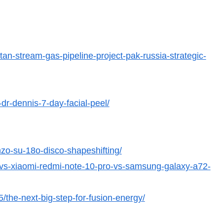
n-stream-gas-pipeline-project-pak-russia-strategic-
-dr-dennis-7-day-facial-peel/
nzo-su-18o-disco-shapeshifting/
1-vs-xiaomi-redmi-note-10-pro-vs-samsung-galaxy-a72-
the-next-big-step-for-fusion-energy/