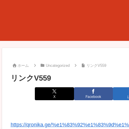
ホーム
Uncategorized
リンクV559
リンクV559
X
Facebook
https://qronika.ge/%e1%83%92%e1%83%9d%