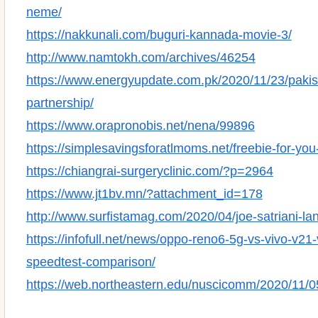
neme/
https://nakkunali.com/buguri-kannada-movie-3/
http://www.namtokh.com/archives/46254
https://www.energyupdate.com.pk/2020/11/23/pakista
partnership/
https://www.orapronobis.net/nena/99896
https://simplesavingsforatlmoms.net/freebie-for-you
https://chiangrai-surgeryclinic.com/?p=2964
https://www.jt1bv.mn/?attachment_id=178
http://www.surfistamag.com/2020/04/joe-satriani-la
https://infofull.net/news/oppo-reno6-5g-vs-vivo-v2
speedtest-comparison/
https://web.northeastern.edu/nuscicomm/2020/11/05/