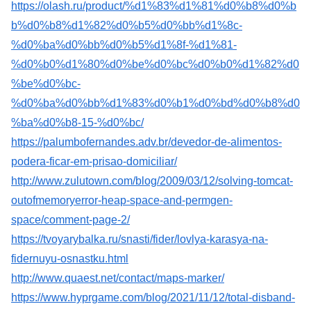
https://olash.ru/product/%d1%83%d1%81%d0%b8%d0%b
b%d0%b8%d1%82%d0%b5%d0%bb%d1%8c-
%d0%ba%d0%bb%d0%b5%d1%8f-%d1%81-
%d0%b0%d1%80%d0%be%d0%bc%d0%b0%d1%82%d0
%be%d0%bc-
%d0%ba%d0%bb%d1%83%d0%b1%d0%bd%d0%b8%d0
%ba%d0%b8-15-%d0%bc/
https://palumbofernandes.adv.br/devedor-de-alimentos-
podera-ficar-em-prisao-domiciliar/
http://www.zulutown.com/blog/2009/03/12/solving-tomcat-
outofmemoryerror-heap-space-and-permgen-
space/comment-page-2/
https://tvoyarybalka.ru/snasti/fider/lovlya-karasya-na-
fidernuyu-osnastku.html
http://www.quaest.net/contact/maps-marker/
https://www.hyprgame.com/blog/2021/11/12/total-disband-