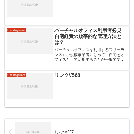
バーチャルオフィス利用者必見！
Uncategorized
自宅経費の効率的な管理方法と
は？
バーチャルオフィスを利用するフリーラ
ンスや小規模事業者にとって、自宅をオ
フィスとして活用することが一般的で
す。しかし、そこで発生する経費の管理
は意外と煩雑で、効率的に行うための知
識が必要です。特に、日本国内において
リンクV568
Uncategorized
は税制や法規制が複雑で、適...
リンクV557