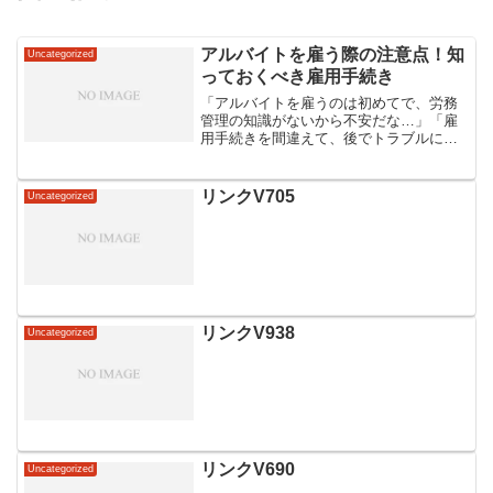
アルバイトを雇う際の注意点！知
Uncategorized
っておくべき雇用手続き
「アルバイトを雇うのは初めてで、労務
管理の知識がないから不安だな…」「雇
用手続きを間違えて、後でトラブルにな
ったらどうしよう…」アルバイトスタッ
フの雇用は、事業の成長に欠かせない重
要な一歩となります。しかし、適切な雇
リンクV705
Uncategorized
用手続きを知らないまま採...
リンクV938
Uncategorized
リンクV690
Uncategorized