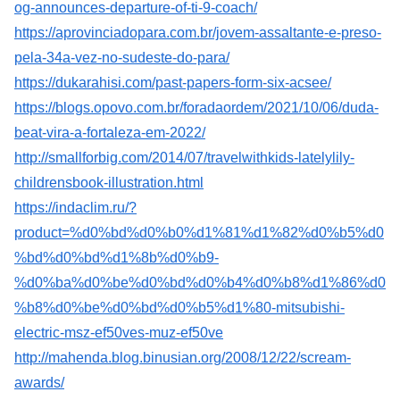
og-announces-departure-of-ti-9-coach/
https://aprovinciadopara.com.br/jovem-assaltante-e-preso-
pela-34a-vez-no-sudeste-do-para/
https://dukarahisi.com/past-papers-form-six-acsee/
https://blogs.opovo.com.br/foradaordem/2021/10/06/duda-
beat-vira-a-fortaleza-em-2022/
http://smallforbig.com/2014/07/travelwithkids-latelylily-
childrensbook-illustration.html
https://indaclim.ru/?
product=%d0%bd%d0%b0%d1%81%d1%82%d0%b5%d0
%bd%d0%bd%d1%8b%d0%b9-
%d0%ba%d0%be%d0%bd%d0%b4%d0%b8%d1%86%d0
%b8%d0%be%d0%bd%d0%b5%d1%80-mitsubishi-
electric-msz-ef50ves-muz-ef50ve
http://mahenda.blog.binusian.org/2008/12/22/scream-
awards/