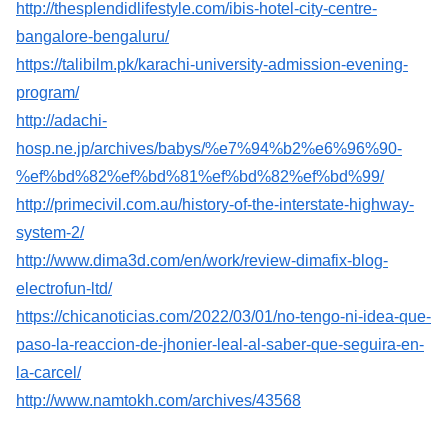
http://thesplendidlifestyle.com/ibis-hotel-city-centre-
bangalore-bengaluru/
https://talibilm.pk/karachi-university-admission-evening-
program/
http://adachi-
hosp.ne.jp/archives/babys/%e7%94%b2%e6%96%90-
%ef%bd%82%ef%bd%81%ef%bd%82%ef%bd%99/
http://primecivil.com.au/history-of-the-interstate-highway-
system-2/
http://www.dima3d.com/en/work/review-dimafix-blog-
electrofun-ltd/
https://chicanoticias.com/2022/03/01/no-tengo-ni-idea-que-
paso-la-reaccion-de-jhonier-leal-al-saber-que-seguira-en-
la-carcel/
http://www.namtokh.com/archives/43568