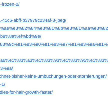
-frozen-2/
-41c6-abff-b37979c234af-3-jpeg/
9e%e9%ae%ae%e3%82%84%e3%81%8b%e3%81%aa%e3%82
b8%8a%ef%bd%9e/
%e1%83%9c%e1%83%90%e1%83%97%e1%83%9a%e1%
a6%e1%83%a3%e1%83%93%e1%83%95%e1%83%
3%9a/
eichnet-bisher-keine-umbuchungen-oder-stornierungen/
-1/
es-for-hair-growth-faster/