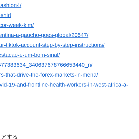
fashion4/
shirt
ecor-week-kim/
gentina-a-gaucho-goes-global/20547/
-tiktok-account-step-by-step-instructions/
estacao-e-um-bom-sinal/
127577383634_340637678766653440_n/
s-that-drive-the-forex-markets-in-mena/
id-19-and-frontline-health-workers-in-west-africa-a-
ェアする