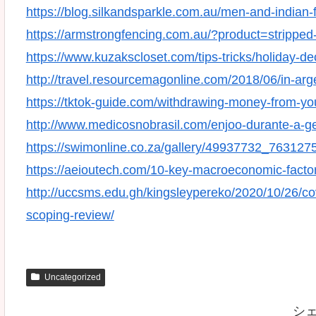
https://blog.silkandsparkle.com.au/men-and-indian-
https://armstrongfencing.com.au/?product=stripped-
https://www.kuzakscloset.com/tips-tricks/holiday-d
http://travel.resourcemagonline.com/2018/06/in-ar
https://tktok-guide.com/withdrawing-money-from-your
http://www.medicosnobrasil.com/enjoo-durante-a-g
https://swimonline.co.za/gallery/49937732_763
https://aeioutech.com/10-key-macroeconomic-factor
http://uccsms.edu.gh/kingsleypereko/2020/10/26/cov
scoping-review/
Uncategorized
シ