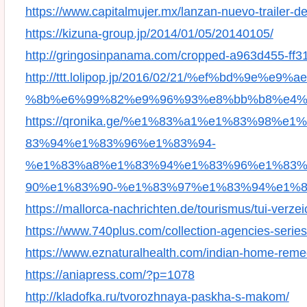
https://www.capitalmujer.mx/lanzan-nuevo-trailer-de
https://kizuna-group.jp/2014/01/05/20140105/
http://gringosinpanama.com/cropped-a963d455-ff31
http://ttt.lolipop.jp/2016/02/21/%ef%bd%
%8b%e6%99%82%e9%96%93%e8%bb%b8%e4%
https://qronika.ge/%e1%83%a1%e1%83%98
83%94%e1%83%96%e1%83%94-
%e1%83%a8%e1%83%94%e1%83%96%e1%83%
90%e1%83%90-%e1%83%97%e1%83%94%e1%8
https://mallorca-nachrichten.de/tourismus/tui-verz
https://www.740plus.com/collection-agencies-series
https://www.eznaturalhealth.com/indian-home-remedi
https://aniapress.com/?p=1078
http://kladofka.ru/tvorozhnaya-paskha-s-makom/