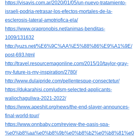
https://visavis.com.ar/2020/01/05/un-nuevo-tratamiento-
israeli-podria-retrasar-los-efectos-mortales-de-la-
esclerosis-lateral-amotriofica-ela/
https://www.orapronobis.net/animas-benditas-
1009/131632
http://yuzs.net/%E6%9C%AA%E5%88%86%E9%A1%9E/
post-693.html
http://travel.resourcemagonline.com/2015/10/taylor-gray-
my-future-is-my-inspiration/2780/
http://www.dulaipride.com/pellentesque-consectetur/
https://dukarahisi.com/udsm-selected-applicants-
waliochaguliwa-2021-2022/
https://www.apeshit.org/news/the-end-slayer-announces-
final-world-tour/
https://www.onnbaby.com/review-the-oasis-spa-
%e0%b8%aa%e0%b8%9b%e0%b8%b2%e0%b8%81%e0