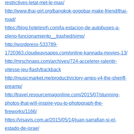
restrictives-letat-met-le-max/
http://www.thai-girl.org/bangkok-gogobar-make-friend/thai-
road/
https://blog.hotelesrh.com/la-estacion-de-autobuses-a-
pleno-funcionamiento__trashed/simo/
http://wordpress-533789-
1720363.cloudwaysapps.com/online-kannada-movies-13/
http://mrschnaps.com/archives/724-accelerer-ralentir-
vitesse-jeu-flash/trackback
http://musicmarket.me/product/victory-amps-v4-the-sheriff-
preamp/
http://travel.resourcemagonline.com/2015/07/stunning-
photos-that-will-inspire-you-to-photograph-the-
fireworks/1166/
https://visavis.com.ar/2015/05/14/juan-sarrafian-si-el-
estado-de-israe/