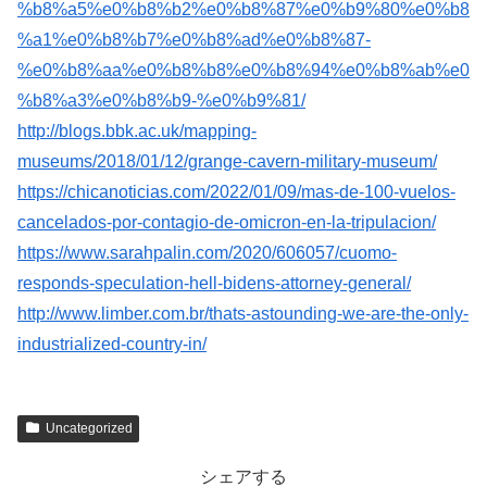
%b8%a5%e0%b8%b2%e0%b8%87%e0%b9%80%e0%b8
%a1%e0%b8%b7%e0%b8%ad%e0%b8%87-
%e0%b8%aa%e0%b8%b8%e0%b8%94%e0%b8%ab%e0
%b8%a3%e0%b8%b9-%e0%b9%81/
http://blogs.bbk.ac.uk/mapping-
museums/2018/01/12/grange-cavern-military-museum/
https://chicanoticias.com/2022/01/09/mas-de-100-vuelos-
cancelados-por-contagio-de-omicron-en-la-tripulacion/
https://www.sarahpalin.com/2020/606057/cuomo-
responds-speculation-hell-bidens-attorney-general/
http://www.limber.com.br/thats-astounding-we-are-the-only-
industrialized-country-in/
Uncategorized
シェアする