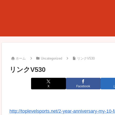
ホーム
Uncategorized
リンクV530
リンクV530
X
Facebook
http://toplevelsports.net/2-year-anniversary-my-10-f