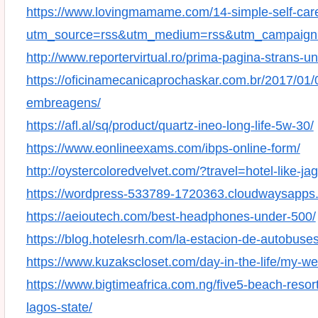
https://www.lovingmamame.com/14-simple-self-care
utm_source=rss&utm_medium=rss&utm_campaign=14
http://www.reportervirtual.ro/prima-pagina-strans-un
https://oficinamecanicaprochaskar.com.br/2017/0
embreagens/
https://afl.al/sq/product/quartz-ineo-long-life-5w-30/
https://www.eonlineexams.com/ibps-online-form/
http://oystercoloredvelvet.com/?travel=hotel-like-ja
https://wordpress-533789-1720363.cloudwaysapps
https://aeioutech.com/best-headphones-under-500/
https://blog.hotelesrh.com/la-estacion-de-autobus
https://www.kuzakscloset.com/day-in-the-life/my-we
https://www.bigtimeafrica.com.ng/five5-beach-resort
lagos-state/