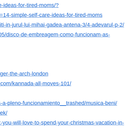
-ideas-for-tired-moms/?
-simple-self-care-ideas-for-tired-moms
iti-in-jurul-lui-mihai-gadea-antena-3/4-adevarul-p-2/
1/05/disco-de-embreagem-como-funcionam-as-
gger-the-arch-london
.com/kannada-all-moves-101/
es-a-pleno-funcionamiento__trashed/musica-beni/
ek/
-you-will-love-to-spend-your-christmas-vacation-in-