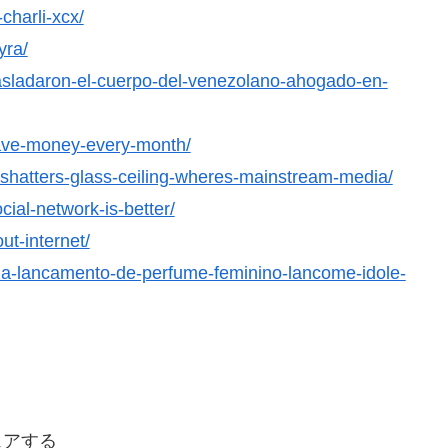
charli-xcx/
yra/
rasladaron-el-cuerpo-del-venezolano-ahogado-en-
save-money-every-month/
-shatters-glass-ceiling-wheres-mainstream-media/
cial-network-is-better/
ut-internet/
za-lancamento-de-perfume-feminino-lancome-idole-
ェアする