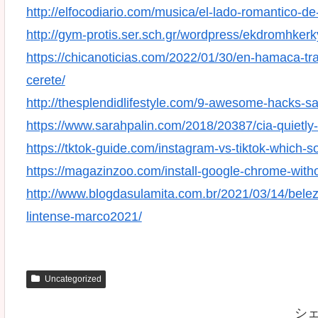
http://elfocodiario.com/musica/el-lado-romantico-de-
http://gym-protis.ser.sch.gr/wordpress/ekdromhkerk
https://chicanoticias.com/2022/01/30/en-hamaca-t
cerete/
http://thesplendidlifestyle.com/9-awesome-hacks-
https://www.sarahpalin.com/2018/20387/cia-quietly
https://tktok-guide.com/instagram-vs-tiktok-which-so
https://magazinzoo.com/install-google-chrome-witho
http://www.blogdasulamita.com.br/2021/03/14/bele
lintense-marco2021/
Uncategorized
シ