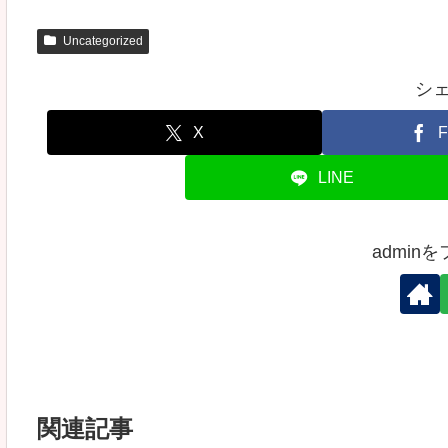
Uncategorized
シ
X
F
LINE
admin
関連記事