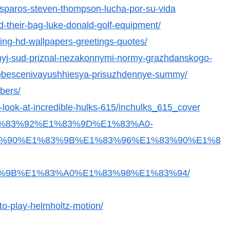
-disparos-steven-thompson-lucha-por-su-vida
nd-their-bag-luke-donald-golf-equipment/
ing-hd-wallpapers-greetings-quotes/
onnyj-sud-priznal-nezakonnymi-normy-grazhdanskogo-
-obescenivayushhiesya-prisuzhdennye-summy/
mbers/
t-look-at-incredible-hulks-615/inchulks_615_cover
%E1%83%92%E1%83%9D%E1%83%A0-
%90%E1%83%9B%E1%83%96%E1%83%90%E1%8
%9B%E1%83%A0%E1%83%98%E1%83%94/
-to-play-helmholtz-motion/