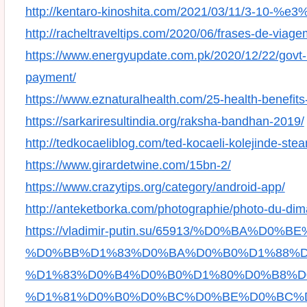
http://kentaro-kinoshita.com/2021/03/11/3-1
http://racheltraveltips.com/2020/06/frases-de-viage
https://www.energyupdate.com.pk/2020/12/22/govt-i
payment/
https://www.eznaturalhealth.com/25-health-benefits-
https://sarkariresultindia.org/raksha-bandhan-2019/
http://tedkocaeliblog.com/ted-kocaeli-kolejinde-ste
https://www.girardetwine.com/15bn-2/
https://www.crazytips.org/category/android-app/
http://anteketborka.com/photographie/photo-du-di
https://vladimir-putin.su/65913/%D0%BA%D
%D0%BB%D1%83%D0%BA%D0%B0%D1%88%D0
%D1%83%D0%B4%D0%B0%D1%80%D0%B8%D
%D1%81%D0%B0%D0%BC%D0%BE%D0%BC%D