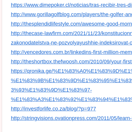
https://www.dimepoker.cl/noticias/tras-recibir-tres
http://www.gorillagolfblog.com/players/the-golfer-a
http://thesplendidlifestyle.com/awesome-good-morn
http://thecase-lawfirm.com/2021/11/23/konstituci
zakonodatelstva-ne-pozvolyayushhie-indeksirovat
http://vencedores.com.br/linkedins-first-million-me
http://theshortbox.thefwoosh.com/2010/09/your-firs
https://qronika.ge/%E1%83%A0%E1%83%9D
%E1%83%9B%E1%83%9D%E1%83%95%E1%83
3%93%E1%83%9D%E1%83%97-
%E1%83%A3%E1%83%92%E1%83%94%E1%83
http://investforlife.co.za/blog/?p=977
http://stringvisions.ovationpress.com/2011/05/learn