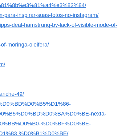
0-%e3%81%8b%e3%81%a4%e3%82%84/
m-para-inspirar-suas-fotos-no-instagram/
pps-deal-hamstrung-by-lack-of-visible-mode-of-
of-moringa-oleifera/
am/
manche-49/
0%BE%D0%BD%D0%B5%D1%86-
%B5%D0%BD%D0%BA%D0%BE-nexta-
0%BB%D0%B0-%D0%BF%D0%BE-
1%83-%D0%B1%D0%BE/