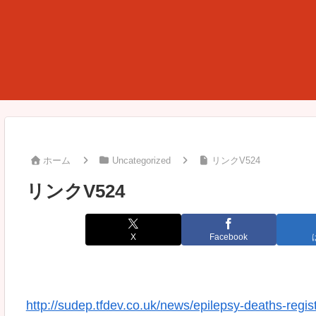
ホーム
Uncategorized
リンクV524
リンクV524
X
Facebook
http://sudep.tfdev.co.uk/news/epilepsy-deaths-registe