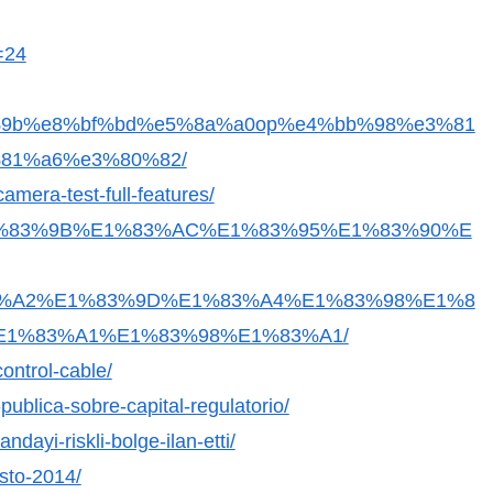
=24
9b%e8%bf%bd%e5%8a%a0op%e4%bb%98%e3%81
81%a6%e3%80%82/
amera-test-full-features/
4%E1%83%9B%E1%83%AC%E1%83%95%E1%83%90%E
%A2%E1%83%9D%E1%83%A4%E1%83%98%E1%8
E1%83%A1%E1%83%98%E1%83%A1/
ontrol-cable/
ublica-sobre-capital-regulatorio/
ndayi-riskli-bolge-ilan-etti/
osto-2014/