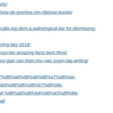
oly/
-show-de-premios-em-ribeirao-bonito/
alls-top-dem-a-pathological-liar-for-dismissing-
ening-day-2018/
nson-bio-amazing-facts-best-films/
thoi-gian-can-thiet-cho-viec-luyen-tap-writing/
d8%a7%d8%ad%d8%ab%d8%a7%d8%aa-
%b4%d9%86%d8%b7%d9%86-
f-%d8%a8%d8%b4%d8%a3%d9%86-
f/