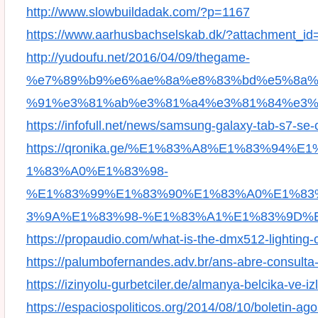
http://www.slowbuildadak.com/?p=1167
https://www.aarhusbachselskab.dk/?attachment_id
http://yudoufu.net/2016/04/09/thegame-
%e7%89%b9%e6%ae%8a%e8%83%bd%e5%8a%
%91%e3%81%ab%e3%81%a4%e3%81%84%e3%
https://infofull.net/news/samsung-galaxy-tab-s7-se-c
https://qronika.ge/%E1%83%A8%E1%83%9
1%83%A0%E1%83%98-
%E1%83%99%E1%83%90%E1%83%A0%E1%83
3%9A%E1%83%98-%E1%83%A1%E1%83%9D%
https://propaudio.com/what-is-the-dmx512-lighting-c
https://palumbofernandes.adv.br/ans-abre-consulta-p
https://izinyolu-gurbetciler.de/almanya-belcika-ve-izla
https://espaciospoliticos.org/2014/08/10/boletin-ag