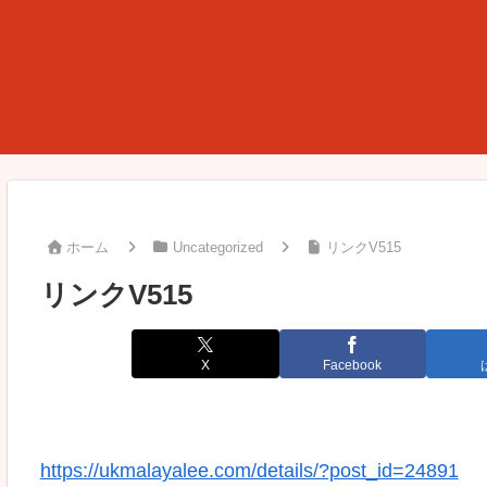
ホーム
Uncategorized
リンクV515
リンクV515
X
Facebook
https://ukmalayalee.com/details/?post_id=24891