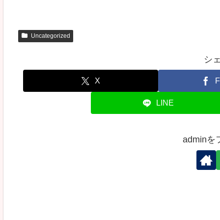
Uncategorized
シ
X
F
LINE
admin