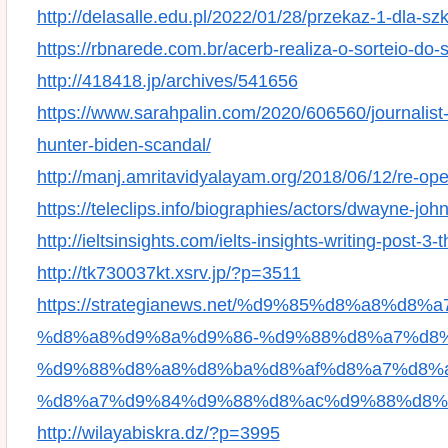
http://delasalle.edu.pl/2022/01/28/przekaz-1-dla-szk
https://rbnarede.com.br/acerb-realiza-o-sorteio-do
http://418418.jp/archives/541656
https://www.sarahpalin.com/2020/606560/journalist-c
hunter-biden-scandal/
http://manj.amritavidyalayam.org/2018/06/12/re-op
https://teleclips.info/biographies/actors/dwayne-joh
http://ieltsinsights.com/ielts-insights-writing-post-3-
http://tk730037kt.xsrv.jp/?p=3511
https://strategianews.net/%d9%85%d8%a8%
%d8%a8%d9%8a%d9%86-%d9%88%d8%a7%d8
%d9%88%d8%a8%d8%ba%d8%af%d8%a7%d8%a
%d8%a7%d9%84%d9%88%d8%ac%d9%88%d8%a
http://wilayabiskra.dz/?p=3995