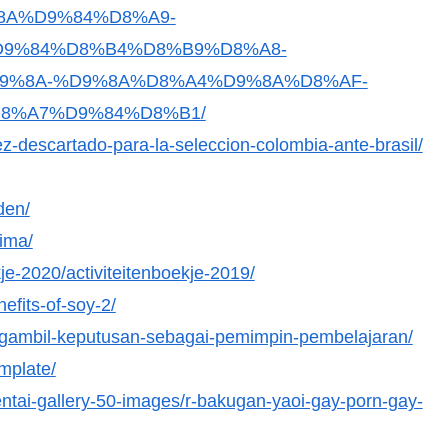
D9%8A%D9%84%D8%A9-
9%84%D8%B4%D8%B9%D8%A8-
9%8A-%D9%8A%D8%A4%D9%8A%D8%AF-
8%A7%D9%84%D8%B1/
ez-descartado-para-la-seleccion-colombia-ante-brasil/
den/
ima/
ekje-2020/activiteitenboekje-2019/
efits-of-soy-2/
pengambil-keputusan-sebagai-pemimpin-pembelajaran/
mplate/
ntai-gallery-50-images/r-bakugan-yaoi-gay-porn-gay-