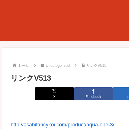
ホーム
Uncategorized
リンクV513
リンクV513
X
Facebook
http://asahifancykoi.com/product/aqua-one-3/