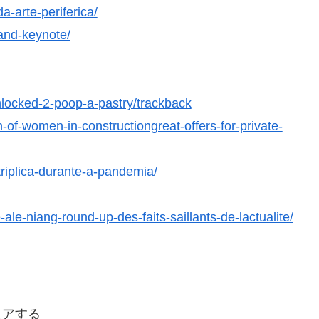
a-arte-periferica/
-and-keynote/
locked-2-poop-a-pastry/trackback
-of-women-in-constructiongreat-offers-for-private-
riplica-durante-a-pandemia/
ale-niang-round-up-des-faits-saillants-de-lactualite/
ェアする