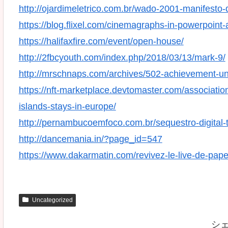
http://ojardimeletrico.com.br/wado-2001-manifesto-d
https://blog.flixel.com/cinemagraphs-in-powerpoint
https://halifaxfire.com/event/open-house/
http://2fbcyouth.com/index.php/2018/03/13/mark-9/
http://mrschnaps.com/archives/502-achievement-un
https://nft-marketplace.devtomaster.com/association
islands-stays-in-europe/
http://pernambucoemfoco.com.br/sequestro-digital-t
http://dancemania.in/?page_id=547
https://www.dakarmatin.com/revivez-le-live-de-pape-
Uncategorized
シ