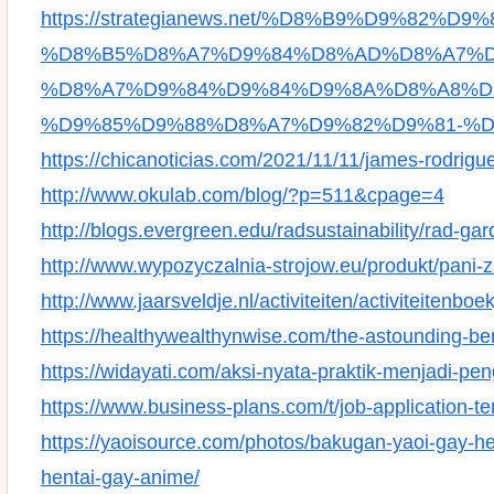
https://strategianews.net/%D8%B9%D9%82%
%D8%B5%D8%A7%D9%84%D8%AD%D8%A7%D
%D8%A7%D9%84%D9%84%D9%8A%D8%A8%D
%D9%85%D9%88%D8%A7%D9%82%D9%81-%D
https://chicanoticias.com/2021/11/11/james-rodrigu
http://www.okulab.com/blog/?p=511&cpage=4
http://blogs.evergreen.edu/radsustainability/rad-gar
http://www.wypozyczalnia-strojow.eu/produkt/pani-z
http://www.jaarsveldje.nl/activiteiten/activiteitenbo
https://healthywealthynwise.com/the-astounding-ben
https://widayati.com/aksi-nyata-praktik-menjadi-
https://www.business-plans.com/t/job-application-te
https://yaoisource.com/photos/bakugan-yaoi-gay-he
hentai-gay-anime/