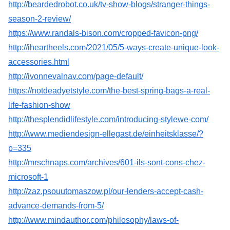
http://beardedrobot.co.uk/tv-show-blogs/stranger-things-
season-2-review/
https://www.randals-bison.com/cropped-favicon-png/
http://iheartheels.com/2021/05/5-ways-create-unique-look-
accessories.html
http://ivonnevalnav.com/page-default/
https://notdeadyetstyle.com/the-best-spring-bags-a-real-
life-fashion-show
http://thesplendidlifestyle.com/introducing-stylewe-com/
http://www.mediendesign-ellegast.de/einheitsklasse/?
p=335
http://mrschnaps.com/archives/601-ils-sont-cons-chez-
microsoft-1
http://zaz.psouutomaszow.pl/our-lenders-accept-cash-
advance-demands-from-5/
http://www.mindauthor.com/philosophy/laws-of-