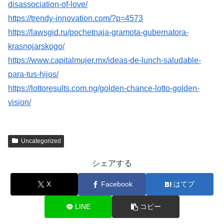
disassociation-of-love/
https://trendy-innovation.com/?p=4573
https://lawsgid.ru/pochetnaja-gramota-gubernatora-
krasnojarskogo/
https://www.capitalmujer.mx/ideas-de-lunch-saludable-
para-tus-hijos/
https://lottoresults.com.ng/golden-chance-lotto-golden-
vision/
Uncategorized
シェアする
X
Facebook
はてブ
LINE
コピー