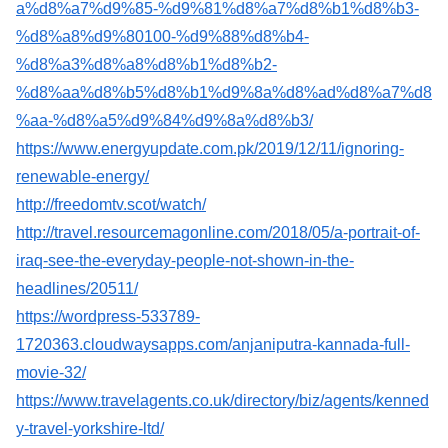
a%d8%a7%d9%85-%d9%81%d8%a7%d8%b1%d8%b3-
%d8%a8%d9%80100-%d9%88%d8%b4-
%d8%a3%d8%a8%d8%b1%d8%b2-
%d8%aa%d8%b5%d8%b1%d9%8a%d8%ad%d8%a7%d8
%aa-%d8%a5%d9%84%d9%8a%d8%b3/
https://www.energyupdate.com.pk/2019/12/11/ignoring-
renewable-energy/
http://freedomtv.scot/watch/
http://travel.resourcemagonline.com/2018/05/a-portrait-of-
iraq-see-the-everyday-people-not-shown-in-the-
headlines/20511/
https://wordpress-533789-
1720363.cloudwaysapps.com/anjaniputra-kannada-full-
movie-32/
https://www.travelagents.co.uk/directory/biz/agents/kenned
y-travel-yorkshire-ltd/