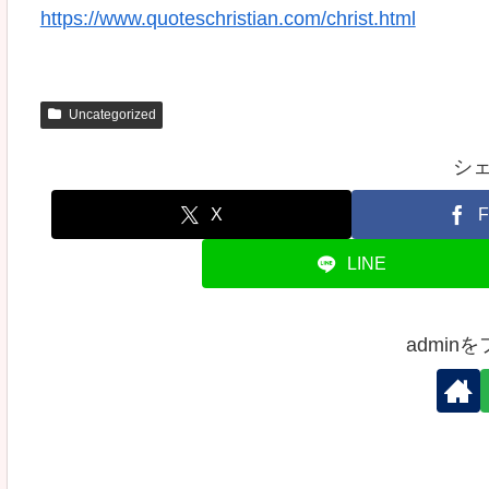
https://www.quoteschristian.com/christ.html
Uncategorized
シ
X
F
LINE
admin