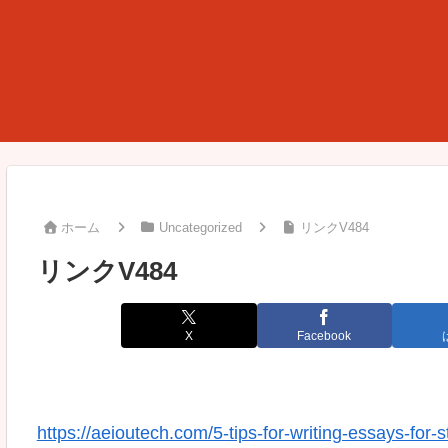
ホーム
Uncategorized
リンクV484
リンクV484
X
Facebook
https://aeioutech.com/5-tips-for-writing-essays-for-