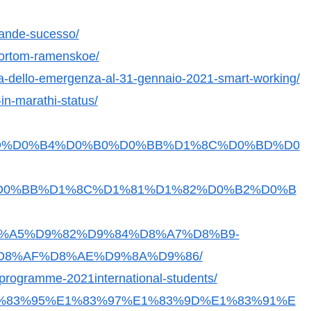
grande-sucesso/
oportom-ramenskoe/
a-dello-emergenza-al-31-gennaio-2021-smart-working/
-in-marathi-status/
D0%BD%D0%B4%D0%B0%D0%BB%D1%8C%D0%BD%D0
D0%BB%D1%8C%D1%81%D1%82%D0%B2%D0%B
4%D8%A5%D9%82%D9%84%D8%A7%D8%B9-
D8%AF%D8%AE%D9%8A%D9%86/
-programme-2021international-students/
0%E1%83%95%E1%83%97%E1%83%9D%E1%83%91%E