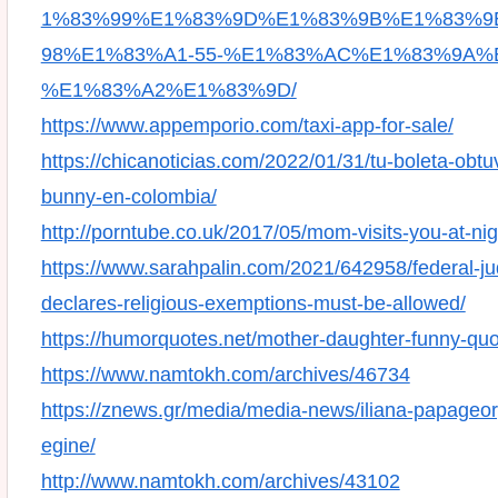
1%83%99%E1%83%9D%E1%83%9B%E1%83%9
98%E1%83%A1-55-%E1%83%AC%E1%83%9A%
%E1%83%A2%E1%83%9D/
https://www.appemporio.com/taxi-app-for-sale/
https://chicanoticias.com/2022/01/31/tu-boleta-obt
bunny-en-colombia/
http://porntube.co.uk/2017/05/mom-visits-you-at-nig
https://www.sarahpalin.com/2021/642958/federal-j
declares-religious-exemptions-must-be-allowed/
https://humorquotes.net/mother-daughter-funny-quo
https://www.namtokh.com/archives/46734
https://znews.gr/media/media-news/iliana-papageorg
egine/
http://www.namtokh.com/archives/43102