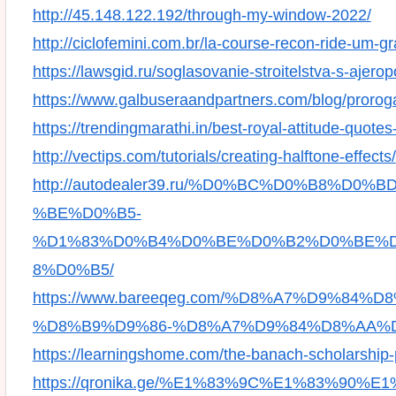
http://45.148.122.192/through-my-window-2022/
http://ciclofemini.com.br/la-course-recon-ride-um-
https://lawsgid.ru/soglasovanie-stroitelstva-s-ajer
https://www.galbuseraandpartners.com/blog/prorog
https://trendingmarathi.in/best-royal-attitude-quotes
http://vectips.com/tutorials/creating-halftone-effects/
http://autodealer39.ru/%D0%BC%D0%B8%
%BE%D0%B5-
%D1%83%D0%B4%D0%BE%D0%B2%D0%BE%
8%D0%B5/
https://www.bareeqeg.com/%D8%A7%D9%8
%D8%B9%D9%86-%D8%A7%D9%84%D8%AA%
https://learningshome.com/the-banach-scholarship
https://qronika.ge/%E1%83%9C%E1%83%9