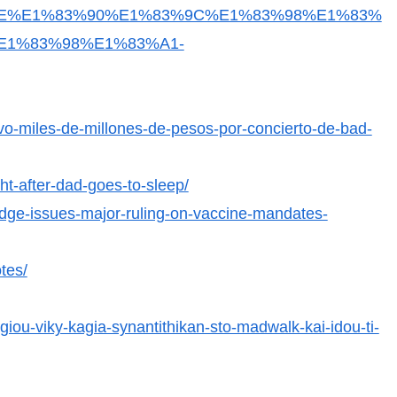
E%E1%83%90%E1%83%9C%E1%83%98%E1%83%
E1%83%98%E1%83%A1-
uvo-miles-de-millones-de-pesos-por-concierto-de-bad-
ht-after-dad-goes-to-sleep/
udge-issues-major-ruling-on-vaccine-mandates-
tes/
iou-viky-kagia-synantithikan-sto-madwalk-kai-idou-ti-