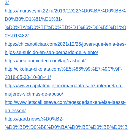
3/
https://muraveynik22.ru/2019/12/22/%D0%BA%D0%BB%
D0%B0%D1%81%D1%81-
%D0%BA%D0%BE%D0%BD%D1%86%D0%B5%D1%8
0%D1%82/
https://chicanoticias.com/2021/12/26/joven-que-tenia-tres-
hijos-se-suicido-en-san-bernardo-del-viento/
https://heatonminded.com/tag/cashout/
http://cikolata-cikolata.com/%E5%86%99%E7%9C%9F-
2018-05-30-10-08-41/
https://www.capitalmujer.mx/margarita-sanz-interpreta-a-
mujeres-victimas-de-abuso/
http://www.letscallitsteve.com/tagesgedanken/elsa-laesst-
gruessen/
https://gard.news/%D0%B2-
%D0%BD%D0%B8%D0%BA%D0%BE%D0%BB%D0%B