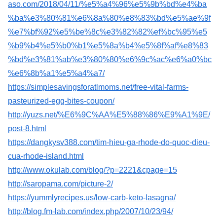
aso.com/2018/04/11/%e5%a4%96%e5%9b%bd%e4%ba
%ba%e3%80%81%e6%8a%80%e8%83%bd%e5%ae%9f
%e7%bf%92%e5%be%8c%e3%82%82%ef%bc%95%e5
%b9%b4%e5%b0%b1%e5%8a%b4%e5%8f%af%e8%83
%bd%e3%81%ab%e3%80%80%e6%9c%ac%e6%a0%bc
%e6%8b%a1%e5%a4%a7/
https://simplesavingsforatlmoms.net/free-vital-farms-
pasteurized-egg-bites-coupon/
http://yuzs.net/%E6%9C%AA%E5%88%86%E9%A1%9E/
post-8.html
https://dangkysv388.com/tim-hieu-ga-rhode-do-quoc-dieu-
cua-rhode-island.html
http://www.okulab.com/blog/?p=2221&cpage=15
http://saropama.com/picture-2/
https://yummlyrecipes.us/low-carb-keto-lasagna/
http://blog.fm-lab.com/index.php/2007/10/23/94/