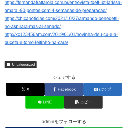
https://fernandafrattarola.com.br/entrevista-toefl-ibt-larissa-
amaral-90-pontos-com-4-semanas-de-preparacao/
https://chicanoticias.com/2021/10/27/armando-benedetti-
no-aspirara-mas-al-senado/
http://xc123456am.com/2019/01/01/novinha-deu-cu-e-a-
buceta-e-tomo-leitinho-na-cara/
Uncategorized
シェアする
X
Facebook
はてブ
LINE
コピー
adminをフォローする