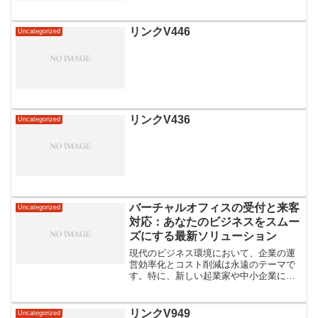
リンクV446
Uncategorized
リンクV436
Uncategorized
バーチャルオフィスの受付と来客
Uncategorized
対応：あなたのビジネスをスムー
ズにする最新ソリューション
現代のビジネス環境において、企業の運
営効率化とコスト削減は永遠のテーマで
す。特に、新しい起業家や中小企業にと
って、資源の最適化は成功への鍵となり
ます。バーチャルオフィスは、物理的な
オフィススペースを持たずにビジネスを
リンクV949
Uncategorized