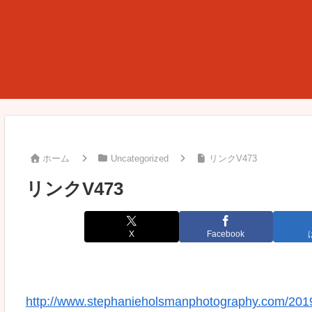
ホーム
Uncategorized
リンクV473
リンクV473
X
Facebook
http://www.stephanieholsmanphotography.com/2019