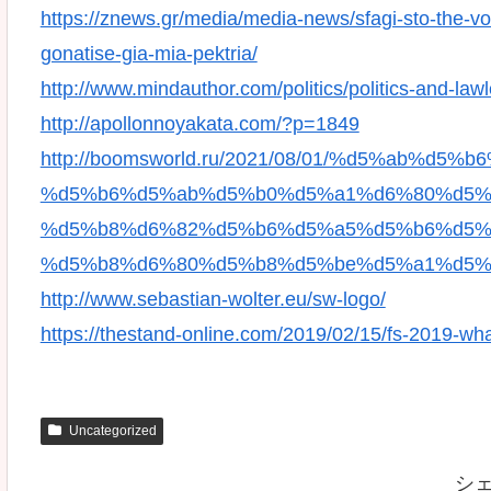
https://znews.gr/media/media-news/sfagi-sto-the-vo
gonatise-gia-mia-pektria/
http://www.mindauthor.com/politics/politics-and-law
http://apollonnoyakata.com/?p=1849
http://boomsworld.ru/2021/08/01/%d5%ab%d
%d5%b6%d5%ab%d5%b0%d5%a1%d6%80%d5%a
%d5%b8%d6%82%d5%b6%d5%a5%d5%b6%d5%
%d5%b8%d6%80%d5%b8%d5%be%d5%a1%d5%
http://www.sebastian-wolter.eu/sw-logo/
https://thestand-online.com/2019/02/15/fs-2019-wha
Uncategorized
シ