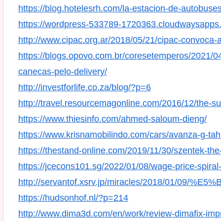
https://blog.hotelesrh.com/la-estacion-de-autobuse
https://wordpress-533789-1720363.cloudwaysapps
http://www.cipac.org.ar/2018/05/21/cipac-convoca-
https://blogs.opovo.com.br/coresetemperos/2021/0
canecas-pelo-delivery/
http://investforlife.co.za/blog/?p=6
http://travel.resourcemagonline.com/2016/12/the-su
https://www.thiesinfo.com/ahmed-saloum-dieng/
https://www.krisnamobilindo.com/cars/avanza-g-ta
https://thestand-online.com/2019/11/30/szentek-the-
https://jcecons101.sg/2022/01/08/wage-price-spiral-
http://servantof.xsrv.jp/miracles/2018/01
https://hudsonhof.nl/?p=214
http://www.dima3d.com/en/work/review-dimafix-impr