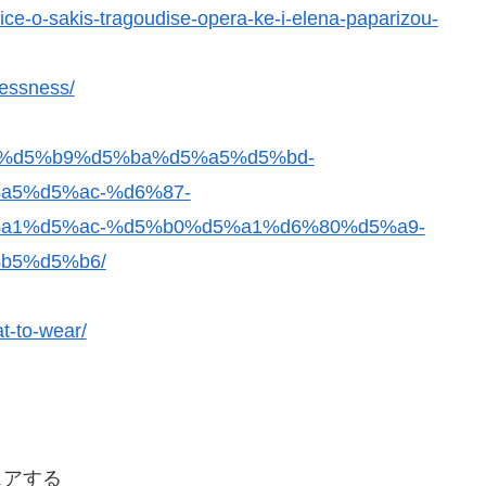
ice-o-sakis-tragoudise-opera-ke-i-elena-paparizou-
lessness/
5%b6%d5%b9%d5%ba%d5%a5%d5%bd-
5%d5%ac-%d6%87-
a1%d5%ac-%d5%b0%d5%a1%d6%80%d5%a9-
b5%d5%b6/
t-to-wear/
ェアする