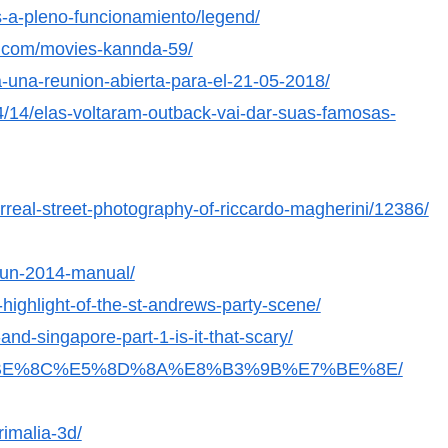
s-a-pleno-funcionamiento/legend/
.com/movies-kannda-59/
a-una-reunion-abierta-para-el-21-05-2018/
4/14/elas-voltaram-outback-vai-dar-suas-famosas-
rreal-street-photography-of-riccardo-magherini/12386/
hun-2014-manual/
highlight-of-the-st-andrews-party-scene/
and-singapore-part-1-is-it-that-scary/
/09/%E5%BE%8C%E5%8D%8A%E8%B3%9B%E7%BE%8E/
imalia-3d/