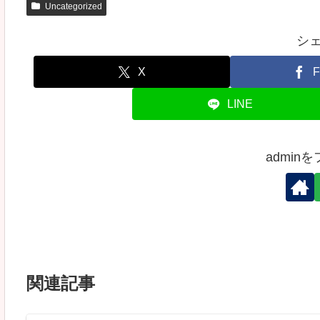
Uncategorized
シ
X
F
LINE
admin
関連記事