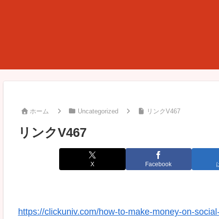
ホーム
Uncategorized
リンクV467
リンクV467
X
Facebook
https://clickuniv.com/how-to-make-money-on-social