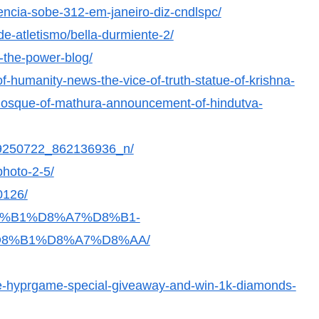
ncia-sobe-312-em-janeiro-diz-cndlspc/
e-atletismo/bella-durmiente-2/
-the-power-blog/
humanity-news-the-vice-of-truth-statue-of-krishna-
-mosque-of-mathura-announcement-of-hindutva-
369250722_862136936_n/
photo-2-5/
0126/
%D8%B1%D8%A7%D8%B1-
8%B1%D8%A7%D8%AA/
he-hyprgame-special-giveaway-and-win-1k-diamonds-