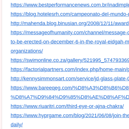
https://www.bestperformancenews.com.br/inadimple
https://blog.hotelesrh.com/campeonato-del-mundo-d
http://mahenda.blog.binusian.org/2008/12/11/award
https://messageofhumanity.com/channel/message-of-
to-be-erected-on-december-6-in-the-royal-eidgah
organizations/
https://swimonline.co.za/gallery/521995_574793
https://factorialpartners.com/index.php/home-main/
http://kennysimmonsart.com/service/jd-glass-plate-
https://www.bareeqeg.com/%D8%A3%D8%B6
%D8%A7%D9%84%D9%85%D8%AE%D8%AF%D
https://www.riuaritri.com/third-eye-or-ajna-chakra/
https://www.hyprgame.com/blog/2021/06/08/join-t
daily/