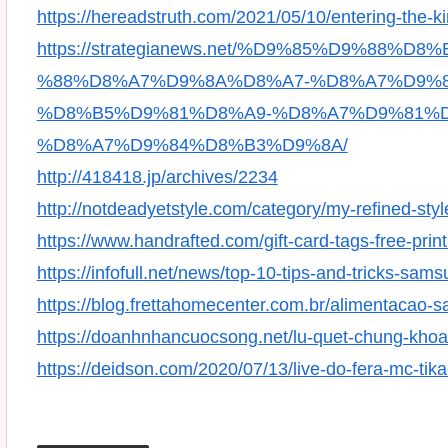
https://hereadstruth.com/2021/05/10/entering-the-k
https://strategianews.net/%D9%85%D9%8
%88%D8%A7%D9%8A%D8%A7-%D8%A7%D9%
%D8%B5%D9%81%D8%A9-%D8%A7%D9%81%
%D8%A7%D9%84%D8%B3%D9%8A/
http://418418.jp/archives/2234
http://notdeadyetstyle.com/category/my-refined-styl
https://www.handrafted.com/gift-card-tags-free-print
https://infofull.net/news/top-10-tips-and-tricks-sa
https://blog.frettahomecenter.com.br/alimentacao-s
https://doanhnhancuocsong.net/lu-quet-chung-khoan-
https://deidson.com/2020/07/13/live-do-fera-mc-tika