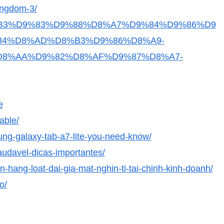
ingdom-3/
8%D8%B3%D9%83%D9%88%D8%A7%D9%84%D9%86%D9
84%D8%AD%D8%B3%D9%86%D8%A9-
D8%AA%D9%82%D8%AF%D9%87%D8%A7-
e
able/
msung-galaxy-tab-a7-lite-you-need-know/
audavel-dicas-importantes/
hang-loat-dai-gia-mat-nghin-ti-tai-chinh-kinh-doanh/
o/