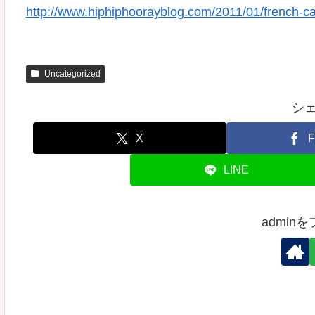
http://www.hiphiphoorayblog.com/2011/01/french-ca
Uncategorized
シ
X
F
LINE
admin