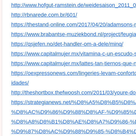
http://www.hofgut-ramstein.de/weidesaison_2011
http://rbnarede.com.br/601/
https://thestand-online.com/2017/04/20/adamsons-n
https://www.brabantse-muziekbond.nl/project/feugiat-
https://qsjefen.no/det-handler-om-a-dele/minq/
https://www.capitalmujer.mx/vitamina-c-un-escudo-
https://www.capitalmujer.mx/lattes-tan-tiernos-que-
https://oexpressonews.com/lingeries-levam-confo
idades/
http://theshortbox.thefwoosh.com/2011/03/youre-do
https://strategianews.net/%D8%A5%D8%B5%
%D8%AC%D9%86%D9%88%D8%AF-%D9%85%D
%D8%A8%D8%B1%D8%AE%D8%A7%D9%86-%
%D9%87%D8%AC%D9%88%D9%85-%D8%B4%D