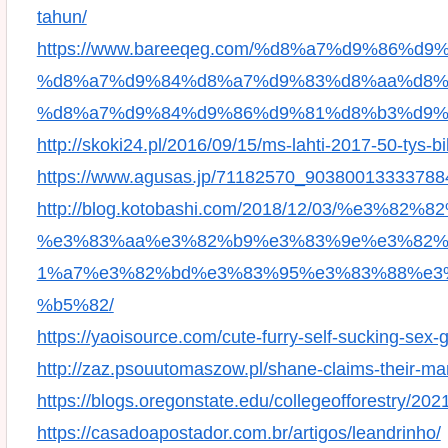
tahun/
https://www.bareeqeg.com/%d8%a7%d9%86%d
%d8%a7%d9%84%d8%a7%d9%83%d8%aa%d8%
%d8%a7%d9%84%d9%86%d9%81%d8%b3%d9%
http://skoki24.pl/2016/09/15/ms-lahti-2017-50-tys-b
https://www.agusas.jp/71182570_9038001333378
http://blog.kotobashi.com/2018/12/03/%e3
%e3%83%aa%e3%82%b9%e3%83%9e%e3%82%
1%a7%e3%82%bd%e3%83%95%e3%83%88%e3
%b5%82/
https://yaoisource.com/cute-furry-self-sucking-sex
http://zaz.psouutomaszow.pl/shane-claims-their-ma
https://blogs.oregonstate.edu/collegeofforestry/2021
https://casadoapostador.com.br/artigos/leandrinho/