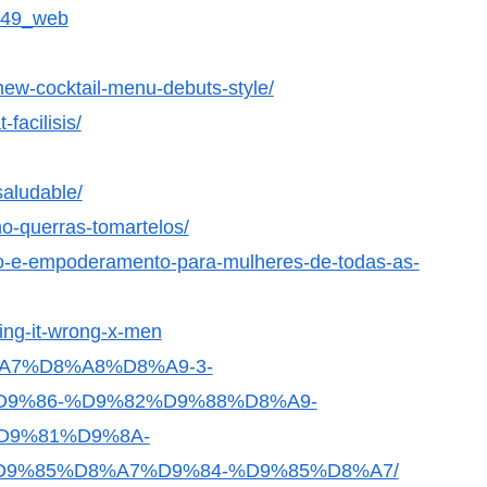
_049_web
ew-cocktail-menu-debuts-style/
facilisis/
saludable/
no-querras-tomartelos/
rto-e-empoderamento-para-mulheres-de-todas-as-
ing-it-wrong-x-men
D8%A7%D8%A8%D8%A9-3-
9%86-%D9%82%D9%88%D8%A9-
D9%81%D9%8A-
9%85%D8%A7%D9%84-%D9%85%D8%A7/