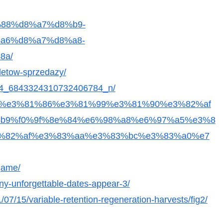
9%88%d8%a7%d8%b9-
a6%d8%a7%d8%a8-
8a/
iletow-sprzedazy/
84_6843324310732406784_n/
%82%82%e3%81%86%e3%81%99%e3%81%90%e3%82%af
b9%f0%9f%8e%84%e6%98%a8%e6%97%a5%e3%8
%82%af%e3%83%aa%e3%83%bc%e3%83%a0%e7
-game/
ny-unforgettable-dates-appear-3/
/07/15/variable-retention-regeneration-harvests/fig2/