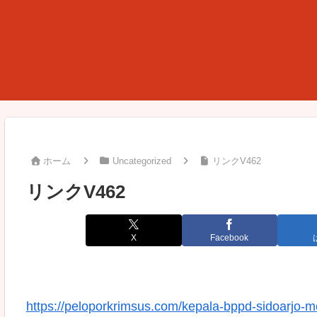
ホーム
Uncategorized
リンクV462
リンクV462
X
Facebook
https://peloporkrimsus.com/kepala-bppd-sidoarjo