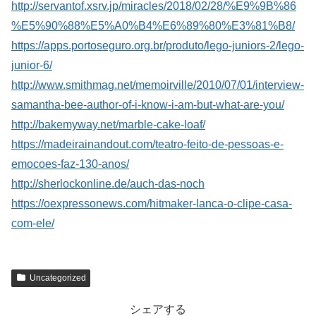
http://servantof.xsrv.jp/miracles/2018/02/28/%E9%9B%86
%E5%90%88%E5%A0%B4%E6%89%80%E3%81%B8/
https://apps.portoseguro.org.br/produto/lego-juniors-2/lego-
junior-6/
http://www.smithmag.net/memoirville/2010/07/01/interview-
samantha-bee-author-of-i-know-i-am-but-what-are-you/
http://bakemyway.net/marble-cake-loaf/
https://madeirainandout.com/teatro-feito-de-pessoas-e-
emocoes-faz-130-anos/
http://sherlockonline.de/auch-das-noch
https://oexpressonews.com/hitmaker-lanca-o-clipe-casa-
com-ele/
Uncategorized
シェアする