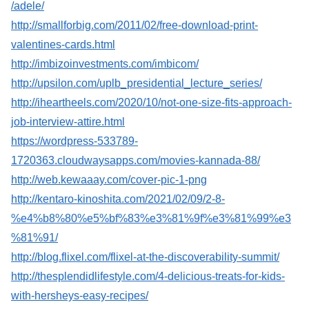
/adele/
http://smallforbig.com/2011/02/free-download-print-
valentines-cards.html
http://imbizoinvestments.com/imbicom/
http://upsilon.com/uplb_presidential_lecture_series/
http://iheartheels.com/2020/10/not-one-size-fits-approach-
job-interview-attire.html
https://wordpress-533789-
1720363.cloudwaysapps.com/movies-kannada-88/
http://web.kewaaay.com/cover-pic-1-png
http://kentaro-kinoshita.com/2021/02/09/2-8-
%e4%b8%80%e5%bf%83%e3%81%9f%e3%81%99%e3
%81%91/
http://blog.flixel.com/flixel-at-the-discoverability-summit/
http://thesplendidlifestyle.com/4-delicious-treats-for-kids-
with-hersheys-easy-recipes/