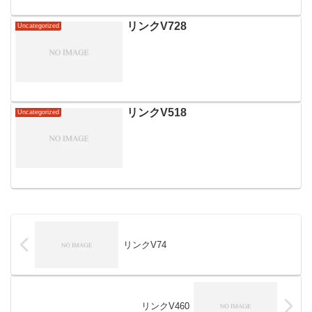
FBA（フルフィルメント by Amazon）サ
ービスを最大限に活用することは、顧客
満足度の向上と業務効率の改善に直結し
リンクV728
Uncategorized
ます。...
リンクV518
Uncategorized
リンクV74
リンクV460