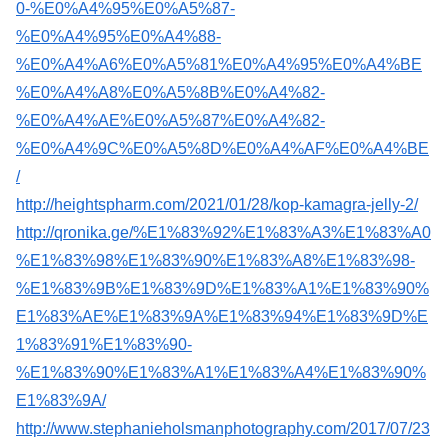
0-%E0%A4%95%E0%A5%87-
%E0%A4%95%E0%A4%88-
%E0%A4%A6%E0%A5%81%E0%A4%95%E0%A4%BE
%E0%A4%A8%E0%A5%8B%E0%A4%82-
%E0%A4%AE%E0%A5%87%E0%A4%82-
%E0%A4%9C%E0%A5%8D%E0%A4%AF%E0%A4%BE
/
http://heightspharm.com/2021/01/28/kop-kamagra-jelly-2/
http://qronika.ge/%E1%83%92%E1%83%A3%E1%83%A0
%E1%83%98%E1%83%90%E1%83%A8%E1%83%98-
%E1%83%9B%E1%83%9D%E1%83%A1%E1%83%90%
E1%83%AE%E1%83%9A%E1%83%94%E1%83%9D%E
1%83%91%E1%83%90-
%E1%83%90%E1%83%A1%E1%83%A4%E1%83%90%
E1%83%9A/
http://www.stephanieholsmanphotography.com/2017/07/23