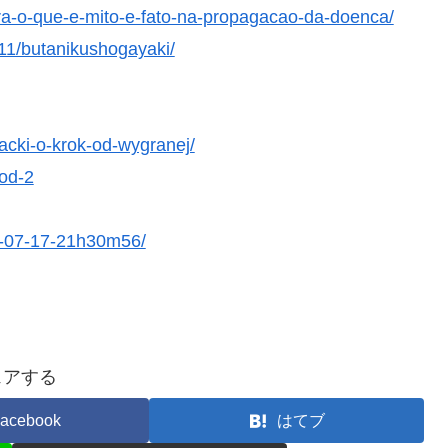
ra-o-que-e-mito-e-fato-na-propagacao-da-doenca/
11/butanikushogayaki/
backi-o-krok-od-wygranej/
ood-2
16-07-17-21h30m56/
ェアする
acebook
はてブ