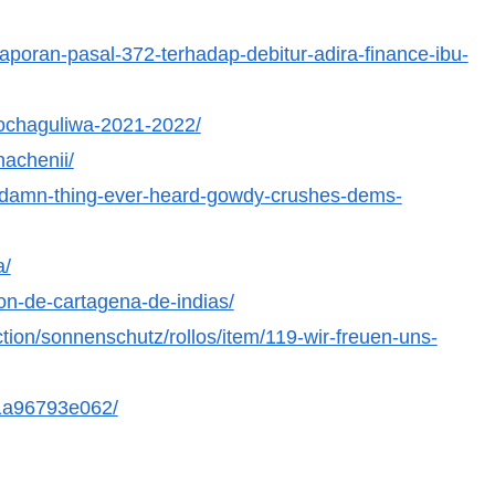
aporan-pasal-372-terhadap-debitur-adira-finance-ibu-
liochaguliwa-2021-2022/
nachenii/
-damn-thing-ever-heard-gowdy-crushes-dems-
a/
on-de-cartagena-de-indias/
ction/sonnenschutz/rollos/item/119-wir-freuen-uns-
31a96793e062/