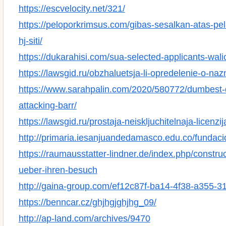
https://escvelocity.net/321/
https://peloporkrimsus.com/gibas-sesalkan-atas-pel
hj-siti/
https://dukarahisi.com/sua-selected-applicants-wa
https://lawsgid.ru/obzhaluetsja-li-opredelenie-o-naz
https://www.sarahpalin.com/2020/580772/dumbest
attacking-barr/
https://lawsgid.ru/prostaja-neiskljuchitelnaja-licenzij
http://primaria.iesanjuandedamasco.edu.co/fundaci
https://raumausstatter-lindner.de/index.php/constru
ueber-ihren-besuch
http://gaina-group.com/ef12c87f-ba14-4f38-a355-
https://benncar.cz/ghjhgjghjhg_09/
http://ap-land.com/archives/9470