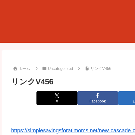
ホーム
Uncategorized
リンクV456
リンクV456
X
Facebook
https://simplesavingsforatlmoms.net/new-cascade-