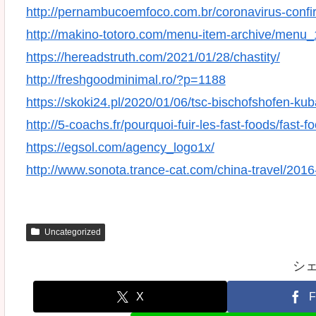
http://pernambucoemfoco.com.br/coronavirus-confi
http://makino-totoro.com/menu-item-archive/menu_
https://hereadstruth.com/2021/01/28/chastity/
http://freshgoodminimal.ro/?p=1188
https://skoki24.pl/2020/01/06/tsc-bischofshofen-ku
http://5-coachs.fr/pourquoi-fuir-les-fast-foods/fast-f
https://egsol.com/agency_logo1x/
http://www.sonota.trance-cat.com/china-travel/20
Uncategorized
シ
X
F