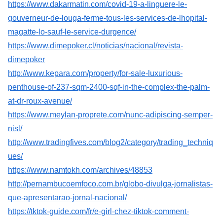
https://www.dakarmatin.com/covid-19-a-linguere-le-
gouverneur-de-louga-ferme-tous-les-services-de-lhopital-
magatte-lo-sauf-le-service-durgence/
https://www.dimepoker.cl/noticias/nacional/revista-
dimepoker
http://www.kepara.com/property/for-sale-luxurious-
penthouse-of-237-sqm-2400-sqf-in-the-complex-the-palm-
at-dr-roux-avenue/
https://www.meylan-proprete.com/nunc-adipiscing-semper-
nisl/
http://www.tradingfives.com/blog2/category/trading_techniq
ues/
https://www.namtokh.com/archives/48853
http://pernambucoemfoco.com.br/globo-divulga-jornalistas-
que-apresentarao-jornal-nacional/
https://tktok-guide.com/fr/e-girl-chez-tiktok-comment-