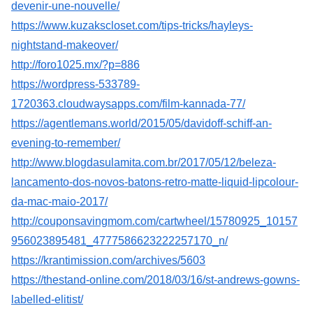
devenir-une-nouvelle/
https://www.kuzakscloset.com/tips-tricks/hayleys-
nightstand-makeover/
http://foro1025.mx/?p=886
https://wordpress-533789-
1720363.cloudwaysapps.com/film-kannada-77/
https://agentlemans.world/2015/05/davidoff-schiff-an-
evening-to-remember/
http://www.blogdasulamita.com.br/2017/05/12/beleza-
lancamento-dos-novos-batons-retro-matte-liquid-lipcolour-
da-mac-maio-2017/
http://couponsavingmom.com/cartwheel/15780925_10157
956023895481_4777586623222257170_n/
https://krantimission.com/archives/5603
https://thestand-online.com/2018/03/16/st-andrews-gowns-
labelled-elitist/