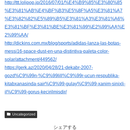
http://ttt.lolipop.jp/2016/07/01/%E4%B9%85%E3%80%85
%E3%81%AB%E4%BF%B3%E5%8F%A5%E3%81%A7
%E3%82%82%E5%89%B5%E3%81%A3%E3%81%A6%
E3%81%BF%E3%81%BE%E3%81%99%E2%99%AA%E
2%99%AA/
http://dickins.com.mx/blog/sports/adidas-lanza-las-botas-
messi16-space-dust-en-una-distintiva-paleta-color-
solar/attachment/449562/
https://gerk.az/2020/04/28/21-dekabr-2007-
gozd%C9%99n-%C9%99lill%C9%99r-ucun-respublika-
kitabxanasinda-sair%C9%99-gulay%C9%99-xanim-sinixli-
il%C9%99-gorus-kecirilmisdir/
Uncategorized
シェアする