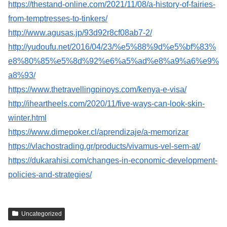
https://thestand-online.com/2021/11/08/a-history-of-fairies-
from-temptresses-to-tinkers/
http://www.agusas.jp/93d92r8cf08ab7-2/
http://yudoufu.net/2016/04/23/%e5%88%9d%e5%bf%83%
e8%80%85%e5%8d%92%e6%a5%ad%e8%a9%a6%e9%
a8%93/
https://www.thetravellingpinoys.com/kenya-e-visa/
http://iheartheels.com/2020/11/five-ways-can-look-skin-
winter.html
https://www.dimepoker.cl/aprendizaje/a-memorizar
https://vlachostrading.gr/products/vivamus-vel-sem-at/
https://dukarahisi.com/changes-in-economic-development-
policies-and-strategies/
Uncategorized