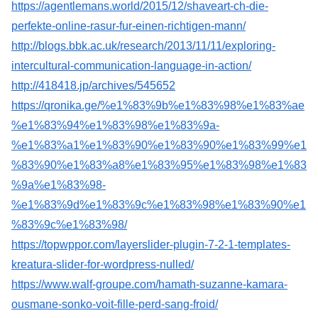
https://agentlemans.world/2015/12/shaveart-ch-die-
perfekte-online-rasur-fur-einen-richtigen-mann/
http://blogs.bbk.ac.uk/research/2013/11/11/exploring-
intercultural-communication-language-in-action/
http://418418.jp/archives/545652
https://qronika.ge/%e1%83%9b%e1%83%98%e1%83%ae
%e1%83%94%e1%83%98%e1%83%9a-
%e1%83%a1%e1%83%90%e1%83%90%e1%83%99%e1
%83%90%e1%83%a8%e1%83%95%e1%83%98%e1%83
%9a%e1%83%98-
%e1%83%9d%e1%83%9c%e1%83%98%e1%83%90%e1
%83%9c%e1%83%98/
https://topwppor.com/layerslider-plugin-7-2-1-templates-
kreatura-slider-for-wordpress-nulled/
https://www.walf-groupe.com/hamath-suzanne-kamara-
ousmane-sonko-voit-fille-perd-sang-froid/