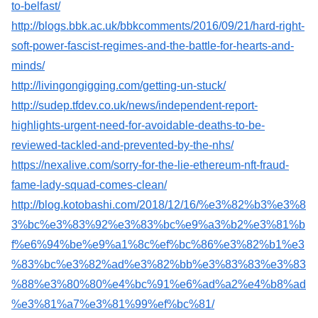
to-belfast/
http://blogs.bbk.ac.uk/bbkcomments/2016/09/21/hard-right-
soft-power-fascist-regimes-and-the-battle-for-hearts-and-
minds/
http://livingongigging.com/getting-un-stuck/
http://sudep.tfdev.co.uk/news/independent-report-
highlights-urgent-need-for-avoidable-deaths-to-be-
reviewed-tackled-and-prevented-by-the-nhs/
https://nexalive.com/sorry-for-the-lie-ethereum-nft-fraud-
fame-lady-squad-comes-clean/
http://blog.kotobashi.com/2018/12/16/%e3%82%b3%e3%8
3%bc%e3%83%92%e3%83%bc%e9%a3%b2%e3%81%b
f%e6%94%be%e9%a1%8c%ef%bc%86%e3%82%b1%e3
%83%bc%e3%82%ad%e3%82%bb%e3%83%83%e3%83
%88%e3%80%80%e4%bc%91%e6%ad%a2%e4%b8%ad
%e3%81%a7%e3%81%99%ef%bc%81/