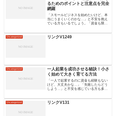
るためのポイントと注意点を完全
網羅
「スモールビジネスを始めたいけど、本
当にうまくいくのかな…」と不安を抱え
ている方もいるでしょう。「資金も限ら
れているし、失敗したらどうしよう…」
と心配になるのも当然です。スモールビ
ジネスで成功を収めるためには、綿密な
リンクV1249
Uncategorized
計画と適切な戦略が不可欠...
一人起業を成功させる秘訣！小さ
Uncategorized
く始めて大きく育てる方法
「一人で起業するのに資金も経験もない
けど、大丈夫かな…」「失敗したらどう
しよう…」と不安を感じている方も多い
のではないでしょうか。一人起業は、最
初から大きな投資や完璧な準備は必要あ
りません。むしろ、小さく始めて徐々に
リンクV131
Uncategorized
ビジネスを成長させていく...