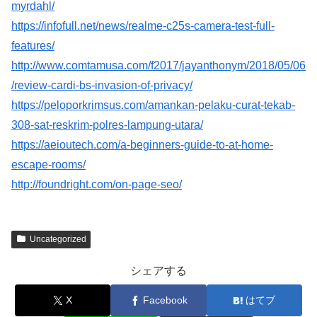
myrdahl/
https://infofull.net/news/realme-c25s-camera-test-full-
features/
http://www.comtamusa.com/f2017/jayanthonym/2018/05/06
/review-cardi-bs-invasion-of-privacy/
https://peloporkrimsus.com/amankan-pelaku-curat-tekab-
308-sat-reskrim-polres-lampung-utara/
https://aeioutech.com/a-beginners-guide-to-at-home-
escape-rooms/
http://foundright.com/on-page-seo/
Uncategorized
シェアする
X
Facebook
はてブ