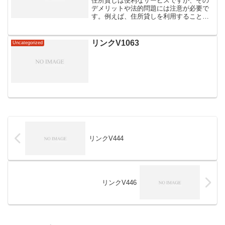
住所貸しは便利なサービスですが、その
デメリットや法的問題には注意が必要で
す。例えば、住所貸しを利用すること
で、実際に住んでいない場所に住所を登
録することになり、税金や公共料金の支
払いに影響を及ぼす可能性があります。
リンクV1063
Uncategorized
さらに、住所貸しを悪用して...
リンクV444
リンクV446