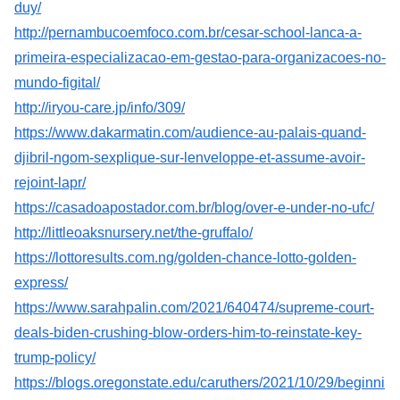
duy/
http://pernambucoemfoco.com.br/cesar-school-lanca-a-
primeira-especializacao-em-gestao-para-organizacoes-no-
mundo-figital/
http://iryou-care.jp/info/309/
https://www.dakarmatin.com/audience-au-palais-quand-
djibril-ngom-sexplique-sur-lenveloppe-et-assume-avoir-
rejoint-lapr/
https://casadoapostador.com.br/blog/over-e-under-no-ufc/
http://littleoaksnursery.net/the-gruffalo/
https://lottoresults.com.ng/golden-chance-lotto-golden-
express/
https://www.sarahpalin.com/2021/640474/supreme-court-
deals-biden-crushing-blow-orders-him-to-reinstate-key-
trump-policy/
https://blogs.oregonstate.edu/caruthers/2021/10/29/beginni