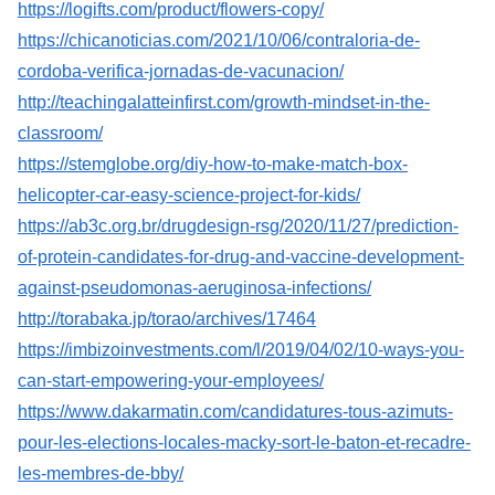
https://logifts.com/product/flowers-copy/
https://chicanoticias.com/2021/10/06/contraloria-de-
cordoba-verifica-jornadas-de-vacunacion/
http://teachingalatteinfirst.com/growth-mindset-in-the-
classroom/
https://stemglobe.org/diy-how-to-make-match-box-
helicopter-car-easy-science-project-for-kids/
https://ab3c.org.br/drugdesign-rsg/2020/11/27/prediction-
of-protein-candidates-for-drug-and-vaccine-development-
against-pseudomonas-aeruginosa-infections/
http://torabaka.jp/torao/archives/17464
https://imbizoinvestments.com/l/2019/04/02/10-ways-you-
can-start-empowering-your-employees/
https://www.dakarmatin.com/candidatures-tous-azimuts-
pour-les-elections-locales-macky-sort-le-baton-et-recadre-
les-membres-de-bby/