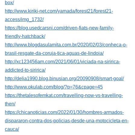
box/
http://www.kiriki-net.com/yamada/forest21/forest21-
access/img_1732/
https://blog.usedcarsni.com/driven-fiats-new-family-
friendly-hatchback/
http://www.blogdasulamita.com.br/2020/02/03/conheca-o-
brasil-resgate-da-coruja-tica-aguas-de-lindoia/
http://xc123456am.com/2021/06/01/viciada-na-siririca-
addicted-to-siririca/
http://delia1990.blog.binusian.org/20090908/smart-goal/
http://www.okulab.com/blog/?p=76&cpage=45
https://thetalesofemkat.com/travelling-now-vs-travelling-
then/
https://chicanoticias.com/2022/01/30/hombres-armados-
dispararon-contra-dos-policias-desde-una-motocicleta-en-
cauca/