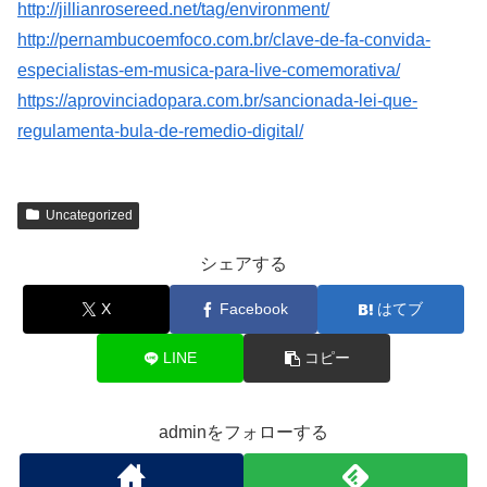
http://jillianrosereed.net/tag/environment/
http://pernambucoemfoco.com.br/clave-de-fa-convida-
especialistas-em-musica-para-live-comemorativa/
https://aprovinciadopara.com.br/sancionada-lei-que-
regulamenta-bula-de-remedio-digital/
Uncategorized
シェアする
X
Facebook
はてブ
LINE
コピー
adminをフォローする