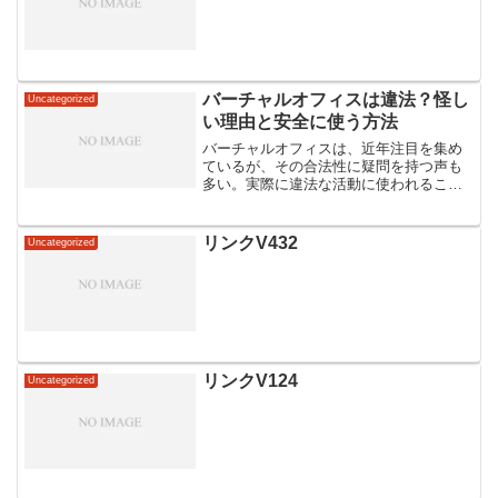
バーチャルオフィスは違法？怪し
Uncategorized
い理由と安全に使う方法
バーチャルオフィスは、近年注目を集め
ているが、その合法性に疑問を持つ声も
多い。実際に違法な活動に使われること
もあるため、怪しいイメージを持つ人も
少なくない。しかし、適切に使用すれば
合法であり、安全にビジネスを展開する
リンクV432
Uncategorized
ことができる。本記事では...
リンクV124
Uncategorized