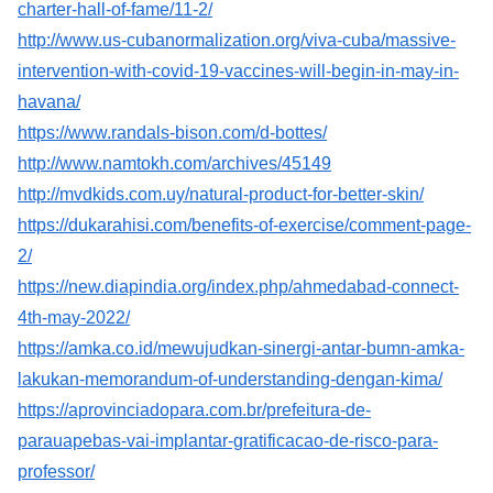
charter-hall-of-fame/11-2/
http://www.us-cubanormalization.org/viva-cuba/massive-
intervention-with-covid-19-vaccines-will-begin-in-may-in-
havana/
https://www.randals-bison.com/d-bottes/
http://www.namtokh.com/archives/45149
http://mvdkids.com.uy/natural-product-for-better-skin/
https://dukarahisi.com/benefits-of-exercise/comment-page-
2/
https://new.diapindia.org/index.php/ahmedabad-connect-
4th-may-2022/
https://amka.co.id/mewujudkan-sinergi-antar-bumn-amka-
lakukan-memorandum-of-understanding-dengan-kima/
https://aprovinciadopara.com.br/prefeitura-de-
parauapebas-vai-implantar-gratificacao-de-risco-para-
professor/