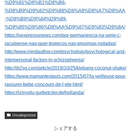
%D9%81%D8%B1%D8%B6-
%D8%B9%D9%82%D9%88%D8%A8%D8%A7%D8%AA
-%D8%B9%D9%84%D9%89-
%D9%85%D9%86%D8%AA%D9%87%D9%83%D9%8A/
https://oexpressonews.com/por-permanencia-na-serie-c-
jacuipense-nao-quer-tropecos-nas-proximas-rodadas/
http://www.mindauthor.com/psychology/psychological-and-
interpersonal-factors-in-schizophrenia/
http://jb2sg.com/article/2019/10/25/klebang-coconut-shake/
https://www.mamantestavis.com/2015/07/la-veilleuse-pour-
rassurer-bebe-concours-de-l-ete-html/
https://izinyolu-gurbetciler.de/hollanda/
Uncategorized
シェアする