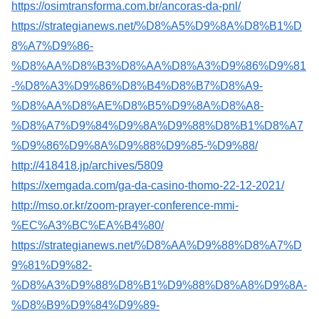
https://osimtransforma.com.br/ancoras-da-pnl/
https://strategianews.net/%D8%A5%D9%8A%D8%B1%D
8%A7%D9%86-
%D8%AA%D8%B3%D8%AA%D8%A3%D9%86%D9%81
-%D8%A3%D9%86%D8%B4%D8%B7%D8%A9-
%D8%AA%D8%AE%D8%B5%D9%8A%D8%A8-
%D8%A7%D9%84%D9%8A%D9%88%D8%B1%D8%A7
%D9%86%D9%8A%D9%88%D9%85-%D9%88/
http://418418.jp/archives/5809
https://xemgada.com/ga-da-casino-thomo-22-12-2021/
http://mso.or.kr/zoom-prayer-conference-mmi-
%EC%A3%BC%EA%B4%80/
https://strategianews.net/%D8%AA%D9%88%D8%A7%D
9%81%D9%82-
%D8%A3%D9%88%D8%B1%D9%88%D8%A8%D9%8A-
%D8%B9%D9%84%D9%89-