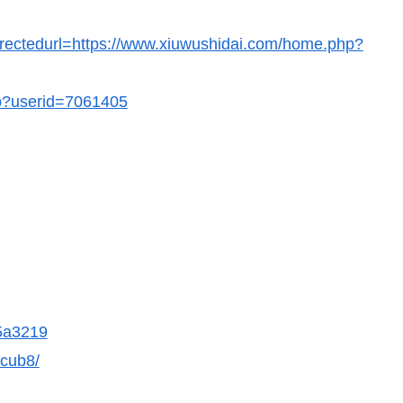
directedurl=https://www.xiuwushidai.com/home.php?
hp?userid=7061405
5a3219
ycub8/