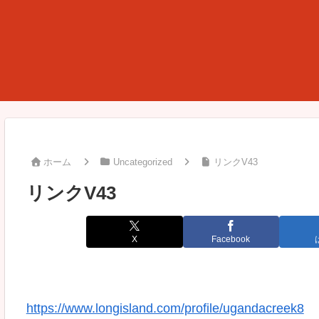
ホーム
Uncategorized
リンクV43
リンクV43
X
Facebook
https://www.longisland.com/profile/ugandacreek8