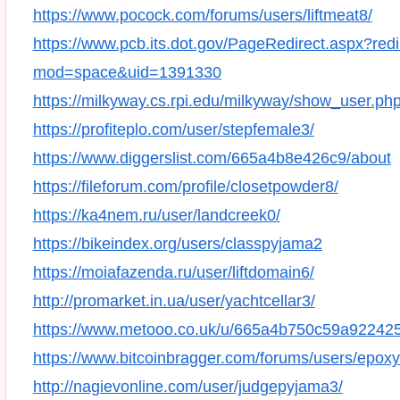
https://www.pocock.com/forums/users/liftmeat8/
https://www.pcb.its.dot.gov/PageRedirect.aspx?re
mod=space&uid=1391330
https://milkyway.cs.rpi.edu/milkyway/show_user.p
https://profiteplo.com/user/stepfemale3/
https://www.diggerslist.com/665a4b8e426c9/about
https://fileforum.com/profile/closetpowder8/
https://ka4nem.ru/user/landcreek0/
https://bikeindex.org/users/classpyjama2
https://moiafazenda.ru/user/liftdomain6/
http://promarket.in.ua/user/yachtcellar3/
https://www.metooo.co.uk/u/665a4b750c59a92242
https://www.bitcoinbragger.com/forums/users/epox
http://nagievonline.com/user/judgepyjama3/