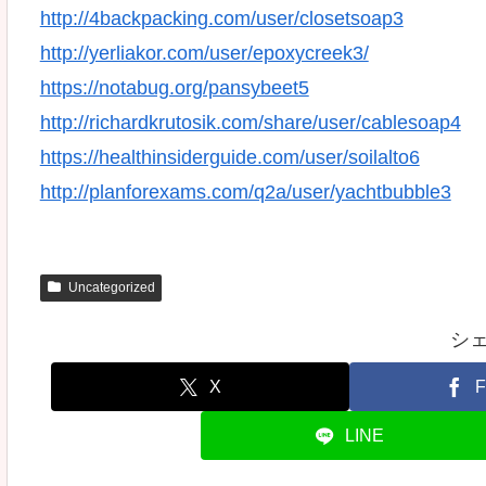
http://4backpacking.com/user/closetsoap3
http://yerliakor.com/user/epoxycreek3/
https://notabug.org/pansybeet5
http://richardkrutosik.com/share/user/cablesoap4
https://healthinsiderguide.com/user/soilalto6
http://planforexams.com/q2a/user/yachtbubble3
Uncategorized
シ
X
F
LINE