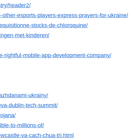
stry/header2/
ther-esports-players-express-prayers-for-ukraine/
equisitionne-stocks-de-chloroquine/
tingen-met-kinderen/
he-rightful-mobile-app-development-company/
grazhdanami-ukrainy/
eva-dublin-tech-summit/
ojana/
ble-to-millions-of/
wcastle-va-cach-chua-tri.html