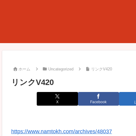
ホーム
Uncategorized
リンクV420
リンクV420
X
Facebook
https://www.namtokh.com/archives/48037