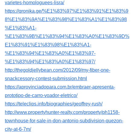
varietes-homologuees-lisra/
https://qronika.ge/%E1%83%97%E1%83%91%E1%83%9
8%E1%83%9A%E1%83%98%E1%83%A1%E1%83%98
%E1%83%A1-
%E1%83%9B%E1%83%94%E1%83%A0%E1%83%9D%
E1%83%91%E1%83%98%E1%83%A1-
%E1%83%94%E1%83%A0%E1%83%97-
%E1%83%94%E1%83%A0%E1%83%97/
http://thegoldjellybean.com/2012/09/my-fiber-one-
snackcessory-contest-submission.html
https://aprovinciadopara.com.br/embraer-apresenta-
prototipo-de-carro-voador-eletrico/
https://teleclips.info/biographies/geoffrey-rush/
http://www.propertyhunter-realty.com/property/ph1158-
townhouse-for-sale-in-don-antonio-subdivision-quezon-
city-at-6-7m/