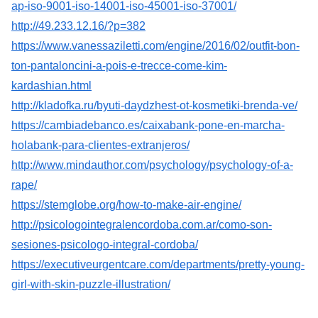
ap-iso-9001-iso-14001-iso-45001-iso-37001/
http://49.233.12.16/?p=382
https://www.vanessaziletti.com/engine/2016/02/outfit-bon-
ton-pantaloncini-a-pois-e-trecce-come-kim-
kardashian.html
http://kladofka.ru/byuti-daydzhest-ot-kosmetiki-brenda-ve/
https://cambiadebanco.es/caixabank-pone-en-marcha-
holabank-para-clientes-extranjeros/
http://www.mindauthor.com/psychology/psychology-of-a-
rape/
https://stemglobe.org/how-to-make-air-engine/
http://psicologointegralencordoba.com.ar/como-son-
sesiones-psicologo-integral-cordoba/
https://executiveurgentcare.com/departments/pretty-young-
girl-with-skin-puzzle-illustration/