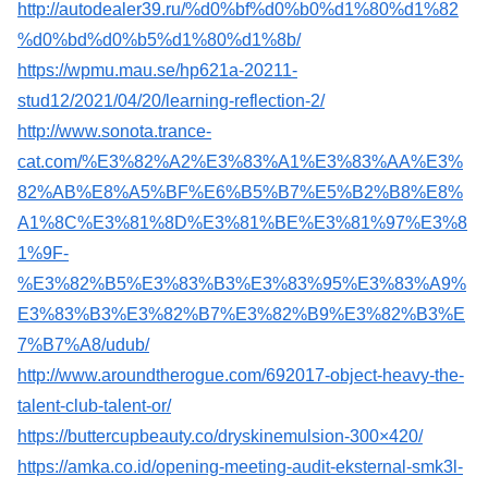
http://autodealer39.ru/%d0%bf%d0%b0%d1%80%d1%82
%d0%bd%d0%b5%d1%80%d1%8b/
https://wpmu.mau.se/hp621a-20211-
stud12/2021/04/20/learning-reflection-2/
http://www.sonota.trance-
cat.com/%E3%82%A2%E3%83%A1%E3%83%AA%E3%
82%AB%E8%A5%BF%E6%B5%B7%E5%B2%B8%E8%
A1%8C%E3%81%8D%E3%81%BE%E3%81%97%E3%8
1%9F-
%E3%82%B5%E3%83%B3%E3%83%95%E3%83%A9%
E3%83%B3%E3%82%B7%E3%82%B9%E3%82%B3%E
7%B7%A8/udub/
http://www.aroundtherogue.com/692017-object-heavy-the-
talent-club-talent-or/
https://buttercupbeauty.co/dryskinemulsion-300×420/
https://amka.co.id/opening-meeting-audit-eksternal-smk3l-