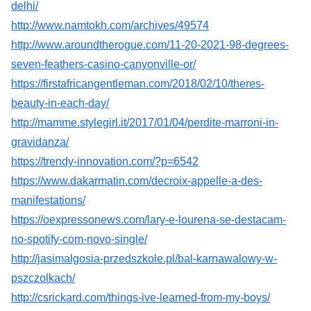
delhi/
http://www.namtokh.com/archives/49574
http://www.aroundtherogue.com/11-20-2021-98-degrees-
seven-feathers-casino-canyonville-or/
https://firstafricangentleman.com/2018/02/10/theres-
beauty-in-each-day/
http://mamme.stylegirl.it/2017/01/04/perdite-marroni-in-
gravidanza/
https://trendy-innovation.com/?p=6542
https://www.dakarmatin.com/decroix-appelle-a-des-
manifestations/
https://oexpressonews.com/lary-e-lourena-se-destacam-
no-spotify-com-novo-single/
http://jasimalgosia-przedszkole.pl/bal-karnawalowy-w-
pszczolkach/
http://csrickard.com/things-ive-learned-from-my-boys/