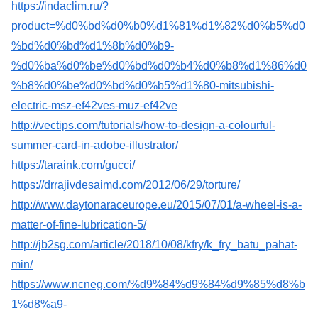
https://indaclim.ru/?
product=%d0%bd%d0%b0%d1%81%d1%82%d0%b5%d0
%bd%d0%bd%d1%8b%d0%b9-
%d0%ba%d0%be%d0%bd%d0%b4%d0%b8%d1%86%d0
%b8%d0%be%d0%bd%d0%b5%d1%80-mitsubishi-
electric-msz-ef42ves-muz-ef42ve
http://vectips.com/tutorials/how-to-design-a-colourful-
summer-card-in-adobe-illustrator/
https://taraink.com/gucci/
https://drrajivdesaimd.com/2012/06/29/torture/
http://www.daytonaraceurope.eu/2015/07/01/a-wheel-is-a-
matter-of-fine-lubrication-5/
http://jb2sg.com/article/2018/10/08/kfry/k_fry_batu_pahat-
min/
https://www.ncneg.com/%d9%84%d9%84%d9%85%d8%b
1%d8%a9-