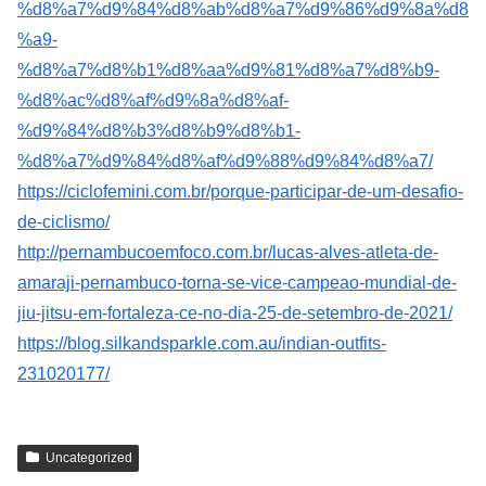
%d8%a7%d9%84%d8%ab%d8%a7%d9%86%d9%8a%d8
%a9-
%d8%a7%d8%b1%d8%aa%d9%81%d8%a7%d8%b9-
%d8%ac%d8%af%d9%8a%d8%af-
%d9%84%d8%b3%d8%b9%d8%b1-
%d8%a7%d9%84%d8%af%d9%88%d9%84%d8%a7/
https://ciclofemini.com.br/porque-participar-de-um-desafio-
de-ciclismo/
http://pernambucoemfoco.com.br/lucas-alves-atleta-de-
amaraji-pernambuco-torna-se-vice-campeao-mundial-de-
jiu-jitsu-em-fortaleza-ce-no-dia-25-de-setembro-de-2021/
https://blog.silkandsparkle.com.au/indian-outfits-
231020177/
Uncategorized