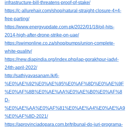
infrastructure-bill-threatens-proof-of-stake/
https://c-allurehair.com/shop/natural-straight-closure-4×4-
free-parting/
https://www.energyupdate.com.pk/2022/01/18/oil-hits-
2014-high-after-drone-strike-on-uae/
https://swimonline.co.za/shop/pumps/union-complete-
white-quality/
https://new.diapindia.org/index.php/iap-gorakhpur-iadvl-
24th-april-2022/
http://sathiyavasanam.lk/6-
%E0%AE%92%E0%AE%95%E0%AF%8D%E0%AE%9F
%E0%AF%8B%E0%AE%AA%E0%AE%B0%E0%AF%8
D-
%E0%AE%AA%E0%AF%81%E0%AE%A4%E0%AE%A9
%E0%AF%8D-2021/
https://aprovinciadopara.com.br/tribunal-do-juri-programa-