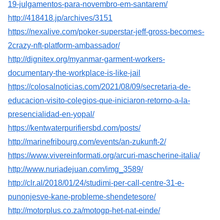
19-julgamentos-para-novembro-em-santarem/
http://418418.jp/archives/3151
https://nexalive.com/poker-superstar-jeff-gross-becomes-
2crazy-nft-platform-ambassador/
http://dignitex.org/myanmar-garment-workers-
documentary-the-workplace-is-like-jail
https://colosalnoticias.com/2021/08/09/secretaria-de-
educacion-visito-colegios-que-iniciaron-retorno-a-la-
presencialidad-en-yopal/
https://kentwaterpurifiersbd.com/posts/
http://marinefribourg.com/events/an-zukunft-2/
https://www.vivereinformati.org/arcuri-mascherine-italia/
http://www.nuriadejuan.com/img_3589/
http://clr.al/2018/01/24/studimi-per-call-centre-31-e-
punonjesve-kane-probleme-shendetesore/
http://motorplus.co.za/motogp-het-nat-einde/