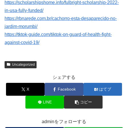
https://scholarshipshome.info/fulbright-scholarship-2022-
in-usa-fully-funded/
https://rbnarede.com.br/cachorro-esta-desaparecido-no-
jardim-morumbi/
https://tktok-guide.com/tiktok-on-guard-of-health-fight-
against-covid-19/
Uncategorized
シェアする
X
Facebook
はてブ
LINE
コピー
adminをフォローする