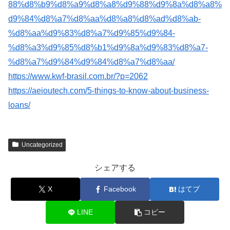
88%d8%b9%d8%a9%d8%a8%d9%88%d9%8a%d8%a8%
d9%84%d8%a7%d8%aa%d8%a8%d8%ad%d8%ab-
%d8%aa%d9%83%d8%a7%d9%85%d9%84-
%d8%a3%d9%85%d8%b1%d9%8a%d9%83%d8%a7-
%d8%a7%d9%84%d9%84%d8%a7%d8%aa/
https://www.kwf-brasil.com.br/?p=2062
https://aeioutech.com/5-things-to-know-about-business-
loans/
Uncategorized
シェアする
X
Facebook
はてブ
LINE
コピー