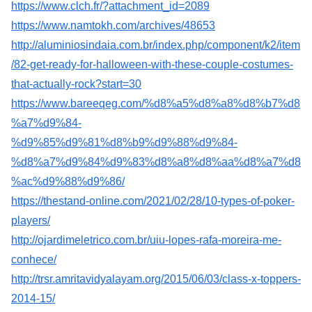
https://www.clch.fr/?attachment_id=2089
https://www.namtokh.com/archives/48653
http://aluminiosindaia.com.br/index.php/component/k2/item
/82-get-ready-for-halloween-with-these-couple-costumes-
that-actually-rock?start=30
https://www.bareeqeg.com/%d8%a5%d8%a8%d8%b7%d8
%a7%d9%84-
%d9%85%d9%81%d8%b9%d9%88%d9%84-
%d8%a7%d9%84%d9%83%d8%a8%d8%aa%d8%a7%d8
%ac%d9%88%d9%86/
https://thestand-online.com/2021/02/28/10-types-of-poker-
players/
http://ojardimeletrico.com.br/uiu-lopes-rafa-moreira-me-
conhece/
http://trsr.amritavidyalayam.org/2015/06/03/class-x-toppers-
2014-15/