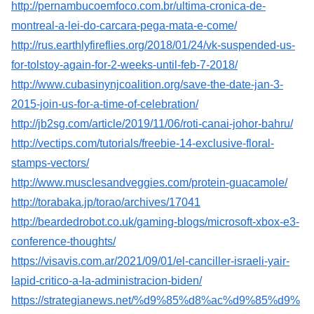
http://pernambucoemfoco.com.br/ultima-cronica-de-
montreal-a-lei-do-carcara-pega-mata-e-come/
http://rus.earthlyfireflies.org/2018/01/24/vk-suspended-us-
for-tolstoy-again-for-2-weeks-until-feb-7-2018/
http://www.cubasinynjcoalition.org/save-the-date-jan-3-
2015-join-us-for-a-time-of-celebration/
http://jb2sg.com/article/2019/11/06/roti-canai-johor-bahru/
http://vectips.com/tutorials/freebie-14-exclusive-floral-
stamps-vectors/
http://www.musclesandveggies.com/protein-guacamole/
http://torabaka.jp/torao/archives/17041
http://beardedrobot.co.uk/gaming-blogs/microsoft-xbox-e3-
conference-thoughts/
https://visavis.com.ar/2021/09/01/el-canciller-israeli-yair-
lapid-critico-a-la-administracion-biden/
https://strategianews.net/%d9%85%d8%ac%d9%85%d9%