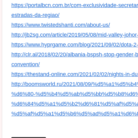
https://portalbcn.com.br/com-exclusividade-secreta
estradas-da-regiao/
https://www.twistedshanti.com/about-us/
http://jb2sg.com/article/2019/05/08/mid-valley-johor
https://www.hyprgame.com/blog/2021/09/02/dota-2-p
http://clr.al/2018/02/20/albania-bspsh-stop-gender-
convention/
https://thestand-online.com/2021/02/02/nights-in-d
http://boomsworld.ru/2021/08/09/%d5%a1%
%d6%80-%d5%b4%d5%ab%d5%bb%d5%b8%d6
%d6%84%d5%a1%d5%b2%d6%81%d5%af%d5%
%d5%af%d5%a1%d5%b6%d5%ad%d5%a1%d6%8