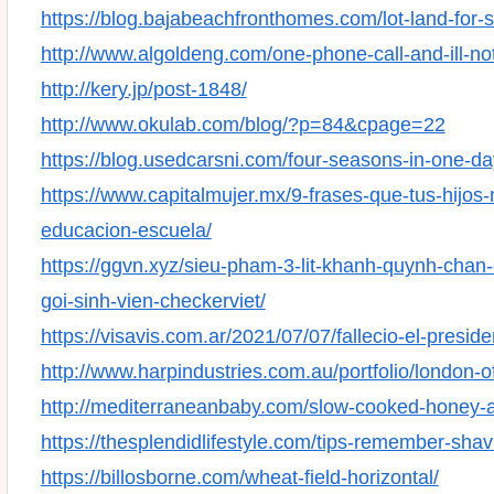
https://blog.bajabeachfronthomes.com/lot-land-for-s
http://www.algoldeng.com/one-phone-call-and-ill-no
http://kery.jp/post-1848/
http://www.okulab.com/blog/?p=84&cpage=22
https://blog.usedcarsni.com/four-seasons-in-one-day-
https://www.capitalmujer.mx/9-frases-que-tus-hijo
educacion-escuela/
https://ggvn.xyz/sieu-pham-3-lit-khanh-quynh-chan-
goi-sinh-vien-checkerviet/
https://visavis.com.ar/2021/07/07/fallecio-el-preside
http://www.harpindustries.com.au/portfolio/london-of
http://mediterraneanbaby.com/slow-cooked-honey-a
https://thesplendidlifestyle.com/tips-remember-shav
https://billosborne.com/wheat-field-horizontal/