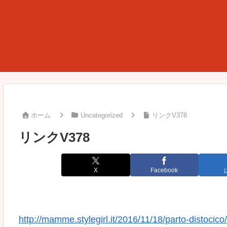
ホーム
Uncategorized
リンクV378
リンクV378
X
Facebook
http://mamme.stylegirl.it/2016/11/18/parto-distocico/