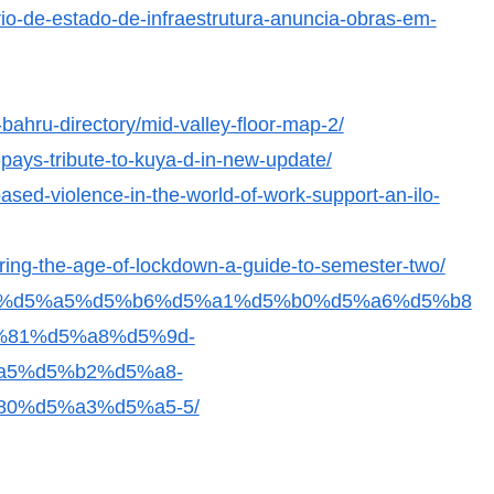
rio-de-estado-de-infraestrutura-anuncia-obras-em-
-bahru-directory/mid-valley-floor-map-2/
ays-tribute-to-kuya-d-in-new-update/
based-violence-in-the-world-of-work-support-an-ilo-
uring-the-age-of-lockdown-a-guide-to-semester-two/
d5%b4%d5%a5%d5%b6%d5%a1%d5%b0%d5%a6%d5%b8
%81%d5%a8%d5%9d-
a5%d5%b2%d5%a8-
0%d5%a3%d5%a5-5/