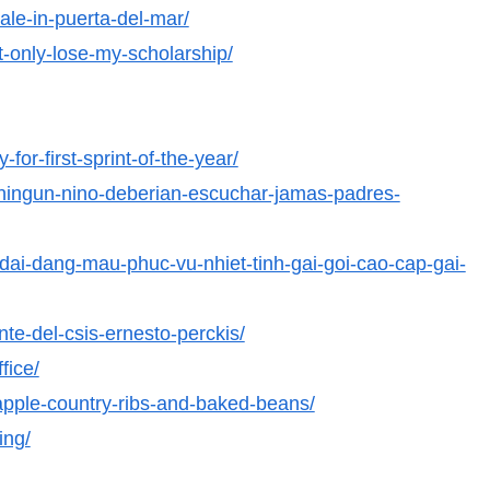
ale-in-puerta-del-mar/
t-only-lose-my-scholarship/
for-first-sprint-of-the-year/
s-ningun-nino-deberian-escuchar-jamas-padres-
dai-dang-mau-phuc-vu-nhiet-tinh-gai-goi-cao-cap-gai-
nte-del-csis-ernesto-perckis/
fice/
pple-country-ribs-and-baked-beans/
ing/