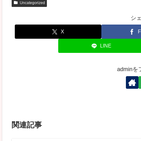
Uncategorized
シ
X
F
LINE
admin
関連記事