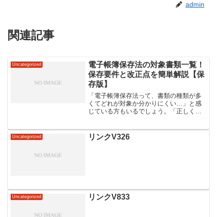
admin
関連記事
電子帳簿保存法の対象書類一覧！
Uncategorized
保存要件と改正点を簡単解説【保
存版】
「電子帳簿保存法って、書類の種類が多
くてどれが対象か分かりにくい…」と感
じている方もいるでしょう。「正しく保
存しないと罰則があるって聞くし、不安
だな…」と心配している方もいるかもし
れません。電子帳簿保存法は、令和4年1
リンクV326
Uncategorized
月の改正で大幅に変わり...
リンクV833
Uncategorized