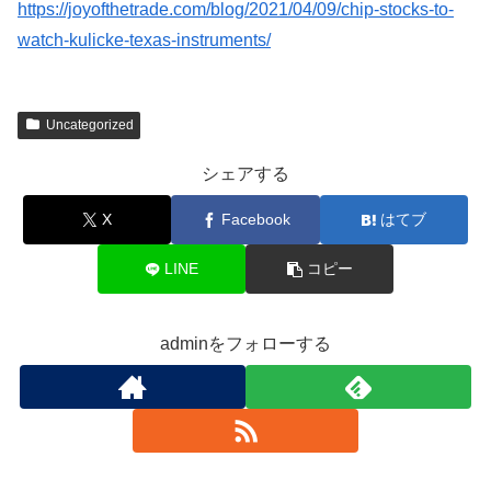
https://joyofthetrade.com/blog/2021/04/09/chip-stocks-to-
watch-kulicke-texas-instruments/
Uncategorized
シェアする
X
Facebook
はてブ
LINE
コピー
adminをフォローする