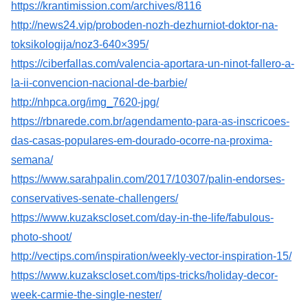
https://krantimission.com/archives/8116
http://news24.vip/proboden-nozh-dezhurniot-doktor-na-
toksikologija/noz3-640×395/
https://ciberfallas.com/valencia-aportara-un-ninot-fallero-a-
la-ii-convencion-nacional-de-barbie/
http://nhpca.org/img_7620-jpg/
https://rbnarede.com.br/agendamento-para-as-inscricoes-
das-casas-populares-em-dourado-ocorre-na-proxima-
semana/
https://www.sarahpalin.com/2017/10307/palin-endorses-
conservatives-senate-challengers/
https://www.kuzakscloset.com/day-in-the-life/fabulous-
photo-shoot/
http://vectips.com/inspiration/weekly-vector-inspiration-15/
https://www.kuzakscloset.com/tips-tricks/holiday-decor-
week-carmie-the-single-nester/