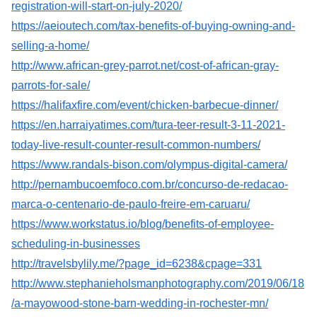
registration-will-start-on-july-2020/
https://aeioutech.com/tax-benefits-of-buying-owning-and-
selling-a-home/
http://www.african-grey-parrot.net/cost-of-african-gray-
parrots-for-sale/
https://halifaxfire.com/event/chicken-barbecue-dinner/
https://en.harraiyatimes.com/tura-teer-result-3-11-2021-
today-live-result-counter-result-common-numbers/
https://www.randals-bison.com/olympus-digital-camera/
http://pernambucoemfoco.com.br/concurso-de-redacao-
marca-o-centenario-de-paulo-freire-em-caruaru/
https://www.workstatus.io/blog/benefits-of-employee-
scheduling-in-businesses
http://travelsbylily.me/?page_id=6238&cpage=331
http://www.stephanieholsmanphotography.com/2019/06/18
/a-mayowood-stone-barn-wedding-in-rochester-mn/