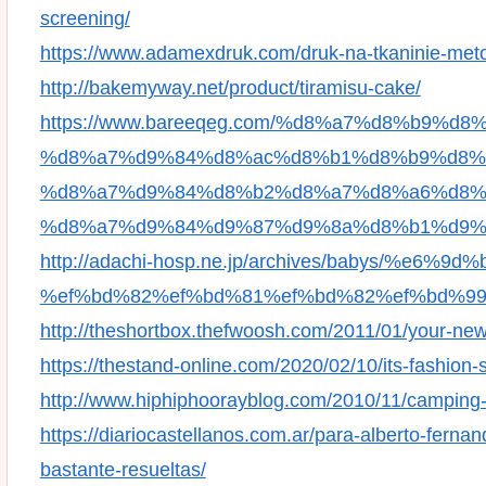
screening/
https://www.adamexdruk.com/druk-na-tkaninie-meto
http://bakemyway.net/product/tiramisu-cake/
https://www.bareeqeg.com/%d8%a7%d8%b9%d
%d8%a7%d9%84%d8%ac%d8%b1%d8%b9%d8%
%d8%a7%d9%84%d8%b2%d8%a7%d8%a6%d8%a
%d8%a7%d9%84%d9%87%d9%8a%d8%b1%d9%
http://adachi-hosp.ne.jp/archives/babys/%e6%9
%ef%bd%82%ef%bd%81%ef%bd%82%ef%bd%99-
http://theshortbox.thefwoosh.com/2011/01/your-new
https://thestand-online.com/2020/02/10/its-fashion
http://www.hiphiphoorayblog.com/2010/11/camping-
https://diariocastellanos.com.ar/para-alberto-ferna
bastante-resueltas/