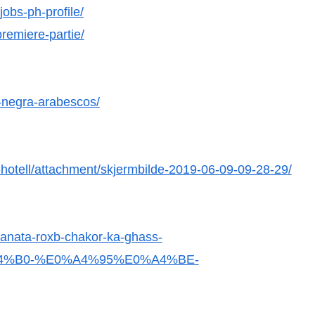
obs-ph-profile/
premiere-partie/
e-negra-arabescos/
k-hotell/attachment/skjermbilde-2019-06-09-09-28-29/
-lanata-roxb-chakor-ka-ghass-
%B0-%E0%A4%95%E0%A4%BE-