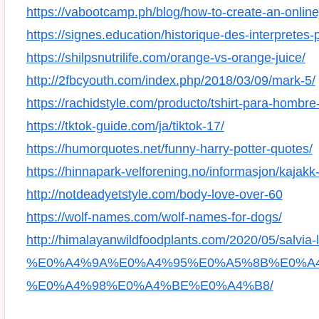
https://vabootcamp.ph/blog/how-to-create-an-onlinej
https://signes.education/historique-des-interpretes-
https://shilpsnutrilife.com/orange-vs-orange-juice/
http://2fbcyouth.com/index.php/2018/03/09/mark-5/
https://rachidstyle.com/producto/tshirt-para-hombr
https://tktok-guide.com/ja/tiktok-17/
https://humorquotes.net/funny-harry-potter-quotes/
https://hinnapark-velforening.no/informasjon/kajak
http://notdeadyetstyle.com/body-love-over-60
https://wolf-names.com/wolf-names-for-dogs/
http://himalayanwildfoodplants.com/2020/05/salvia
%E0%A4%9A%E0%A4%95%E0%A5%8B%E0%A4
%E0%A4%98%E0%A4%BE%E0%A4%B8/