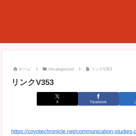
ホーム
Uncategorized
リンクV353
リンクV353
X
Facebook
https://coyotechronicle.net/communication-studies-