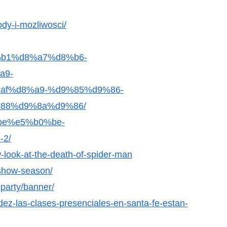
dy-i-mozliwosci/
8%b1%d8%a7%d8%b6-
a9-
f%d8%a9-%d9%85%d9%86-
88%d9%8a%d9%86/
d%be%e5%b0%be-
2/
-look-at-the-death-of-spider-man
-show-season/
party/banner/
ndez-las-clases-presenciales-en-santa-fe-estan-