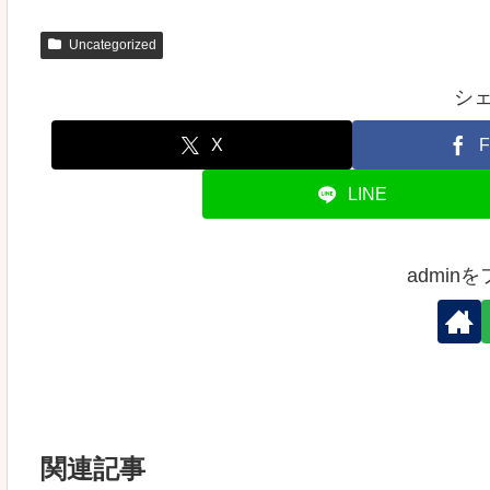
Uncategorized
シ
X
F
LINE
admin
関連記事