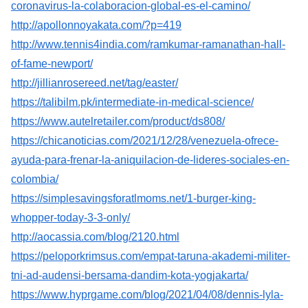
coronavirus-la-colaboracion-global-es-el-camino/
http://apollonnoyakata.com/?p=419
http://www.tennis4india.com/ramkumar-ramanathan-hall-
of-fame-newport/
http://jillianrosereed.net/tag/easter/
https://talibilm.pk/intermediate-in-medical-science/
https://www.autelretailer.com/product/ds808/
https://chicanoticias.com/2021/12/28/venezuela-ofrece-
ayuda-para-frenar-la-aniquilacion-de-lideres-sociales-en-
colombia/
https://simplesavingsforatlmoms.net/1-burger-king-
whopper-today-3-3-only/
http://aocassia.com/blog/2120.html
https://peloporkrimsus.com/empat-taruna-akademi-militer-
tni-ad-audensi-bersama-dandim-kota-yogjakarta/
https://www.hyprgame.com/blog/2021/04/08/dennis-lyla-