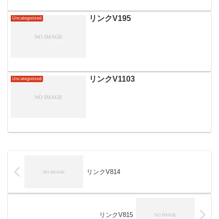
た不安を抱える方も多いことでしょう。
バーチャルオフィスは、実際のオフィス
を持たずに事業を始められる画期的なサ
リンクV195
Uncategorized
ービスです。コストを抑え...
リンクV1103
Uncategorized
リンクV814
リンクV815