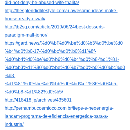
did-not-deny-he-abused-wife-thalita/
http://thesplendidlifestyle.com/6-awesome-ideas-make-
house-ready-diwali/
http://jb2sg.com/article/2019/06/24/best-desserts-
paradigm-mall-johor/
https://gard.news/%d0%bf%d0%be%d0%b3%d0%be%d0
%b4%d0%b0-17-%d0%bc%d0%b0%d1%8f-
%d0%b4%d0%be%d0%b6%d0%b4%d0%b8-%d1%81-
%d0%b3%d1%80%d0%be%d0%b7%d0%b0%d0%bc%d0
%b8-
%d1%81%d0%be%d0%bb%d0%bd%d1%86%d0%b5-
%d0%b8-%d1%82%d0%b5/
http://418418.jp/archives/435601
http://pernambucoemfoco.com.br/fiepe-e-neoenergia-
lancam-programa-de-eficiencia-energetica-para-a-
industria/