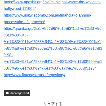
https://www.apeshit.org/live/municipal-waste-the-key-club-
hollywood-111909/
https://www.riskwisdomfp.com.au/financial-planning-
process/the-efs-process/
https://qronika.ge/%e1%83%96%e1%83%a3%e1%83%96
%e1%83%a3-
%e1%83%91%e1%83%94%e1%83%9f%e1%83%90%e1
%83%a8%e1%83%95%e1%83%98%e1%83%9a%e1%83
%98-
%e1%83%93%e1%83%94%e1%83%93%e1%83%90%e1
%83%96%e1%83%94-%e1%83%a7%e1%83%95123/
http://www.linuxsystems.it/repository/
Uncategorized
シェアする