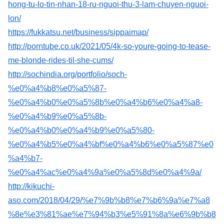
hong-tu-lo-tin-nhan-18-ru-nguoi-thu-3-lam-chuyen-nguoi-
lon/
https://fukkatsu.net/business/sippaimap/
http://porntube.co.uk/2021/05/4k-so-youre-going-to-tease-
me-blonde-rides-til-she-cums/
http://sochindia.org/portfolio/soch-
%e0%a4%b8%e0%a5%87-
%e0%a4%b0%e0%a5%8b%e0%a4%b6%e0%a4%a8-
%e0%a4%b9%e0%a5%8b-
%e0%a4%b0%e0%a4%b9%e0%a5%80-
%e0%a4%b5%e0%a4%bf%e0%a4%b6%e0%a5%87%e0
%a4%b7-
%e0%a4%ac%e0%a4%9a%e0%a5%8d%e0%a4%9a/
http://kikuchi-
aso.com/2018/04/29/%e7%9b%b8%e7%b6%9a%e7%a8
%8e%e3%81%ae%e7%94%b3%e5%91%8a%e6%9b%b8