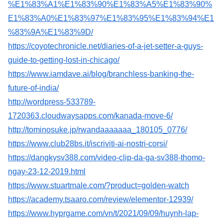
%E1%83%A1%E1%83%90%E1%83%A5%E1%83%90%
E1%83%A0%E1%83%97%E1%83%95%E1%83%94%E1
%83%9A%E1%83%9D/
https://coyotechronicle.net/diaries-of-a-jet-setter-a-guys-
guide-to-getting-lost-in-chicago/
https://www.iamdave.ai/blog/branchless-banking-the-
future-of-india/
http://wordpress-533789-
1720363.cloudwaysapps.com/kanada-move-6/
http://tominosuke.jp/rwandaaaaaaa_180105_0776/
https://www.club28bs.it/iscriviti-ai-nostri-corsi/
https://dangkysv388.com/video-clip-da-ga-sv388-thomo-
ngay-23-12-2019.html
https://www.stuartmale.com/?product=golden-watch
https://academy.tsaaro.com/review/elementor-12939/
https://www.hyprgame.com/vn/t/2021/09/09/huynh-lap-