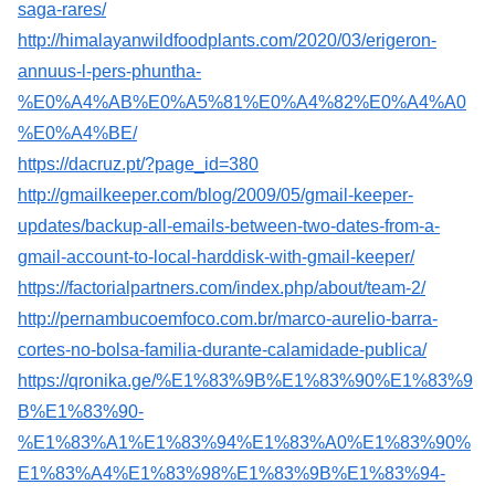
saga-rares/
http://himalayanwildfoodplants.com/2020/03/erigeron-
annuus-l-pers-phuntha-
%E0%A4%AB%E0%A5%81%E0%A4%82%E0%A4%A0
%E0%A4%BE/
https://dacruz.pt/?page_id=380
http://gmailkeeper.com/blog/2009/05/gmail-keeper-
updates/backup-all-emails-between-two-dates-from-a-
gmail-account-to-local-harddisk-with-gmail-keeper/
https://factorialpartners.com/index.php/about/team-2/
http://pernambucoemfoco.com.br/marco-aurelio-barra-
cortes-no-bolsa-familia-durante-calamidade-publica/
https://qronika.ge/%E1%83%9B%E1%83%90%E1%83%9
B%E1%83%90-
%E1%83%A1%E1%83%94%E1%83%A0%E1%83%90%
E1%83%A4%E1%83%98%E1%83%9B%E1%83%94-