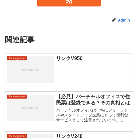
admin
関連記事
リンクV950
Uncategorized
【必見】バーチャルオフィスで住
Uncategorized
民票は登録できる？その真相とは
バーチャルオフィスは、特にフリーラン
スやスタートアップ企業にとって便利な
サービスとして注目されています。しか
し、その利便性の一方で、住民票の登録
が可能かどうかについては多くの疑問が
寄せられています。この記事では、バー
リンクV248
Uncategorized