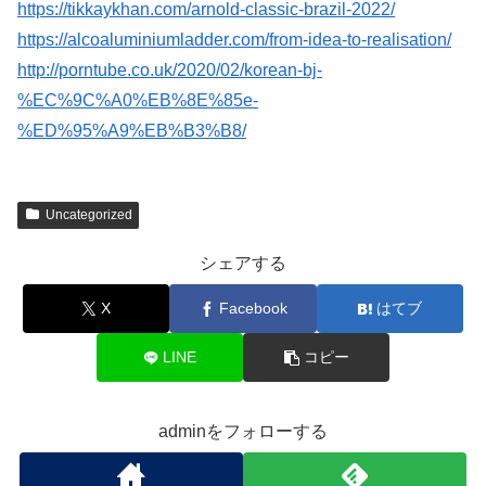
https://tikkaykhan.com/arnold-classic-brazil-2022/
https://alcoaluminiumladder.com/from-idea-to-realisation/
http://porntube.co.uk/2020/02/korean-bj-
%EC%9C%A0%EB%8E%85e-
%ED%95%A9%EB%B3%B8/
Uncategorized
シェアする
X
Facebook
はてブ
LINE
コピー
adminをフォローする