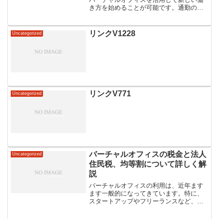
き方を始めることが可能です。通勤のス
トレスや時間のロスを軽減しつつ、自宅
や地元のカフェなど、どこでも仕事がで
きる柔軟性が魅力です。さらに、地方に
リンクV1228
Uncategorized
住んでいても大手企業やス...
リンクV771
Uncategorized
バーチャルオフィスの税金と法人
Uncategorized
住民税、均等割について詳しく解
説
バーチャルオフィスの利用は、近年ます
ます一般的になってきています。特に、
スタートアップやフリーランスなど、オ
フィススペースを持つことが経済的に負
担となる場合において、バーチャルオフ