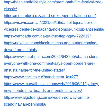
http://thesplendidlifestyle.com/prem-nath-film-festival-zee-
classic/
https://motorplus.co.za/ford-se-koepee-n-halfeeu-oud/
https://visavis.com.ar/2021/08/19/daniel-tujsnaider-el-
vicepresidente-de-chacarita-no-somos-un-club-antisemita/
https://xemgada.com/da-ga-truc-tiep-ngay-722019/
https://nexalive.com/bitcoin-climbs-again-after-coming-
down-from-etf-high/
https://www.sarahpalin.com/2021/642355/obama-stuns-
everyone-with-one-comment-says-open-borders-are-
unsustainable-for-the-united-states/
https://www.cnci.co.cu/?attachment_id=277
https://www.marvalbolivia.com/web/2016/06/21/sydney-
new-friends-new-boards-and-endless-waves/
http://www.algoldeng.com/sweden-norway-on-the-
scandinavian-peninsula/