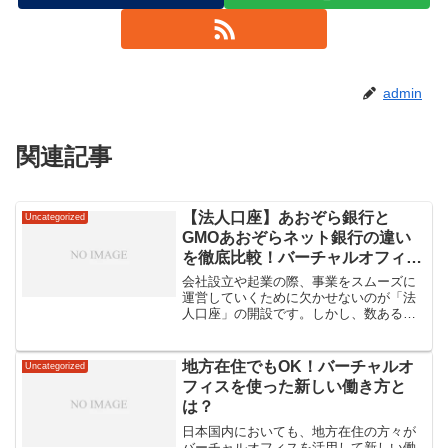
admin
関連記事
【法人口座】あおぞら銀行と
Uncategorized
GMOあおぞらネット銀行の違い
を徹底比較！バーチャルオフィス
で審査に通るコツも解説
会社設立や起業の際、事業をスムーズに
運営していくために欠かせないのが「法
人口座」の開設です。しかし、数ある金
融機関の中から自社に最適な銀行を選ぶ
のは容易ではありません。特に、近年法
人口座として非常に人気が高い「あおぞ
地方在住でもOK！バーチャルオ
Uncategorized
ら銀行」と「GMOあおぞ...
フィスを使った新しい働き方と
は？
日本国内においても、地方在住の方々が
バーチャルオフィスを活用して新しい働