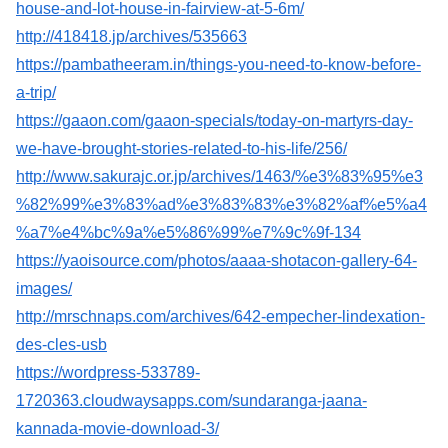
house-and-lot-house-in-fairview-at-5-6m/
http://418418.jp/archives/535663
https://pambatheeram.in/things-you-need-to-know-before-
a-trip/
https://gaaon.com/gaaon-specials/today-on-martyrs-day-
we-have-brought-stories-related-to-his-life/256/
http://www.sakurajc.or.jp/archives/1463/%e3%83%95%e3
%82%99%e3%83%ad%e3%83%83%e3%82%af%e5%a4
%a7%e4%bc%9a%e5%86%99%e7%9c%9f-134
https://yaoisource.com/photos/aaaa-shotacon-gallery-64-
images/
http://mrschnaps.com/archives/642-empecher-lindexation-
des-cles-usb
https://wordpress-533789-
1720363.cloudwaysapps.com/sundaranga-jaana-
kannada-movie-download-3/