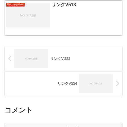
ィスは非常に魅力的な選択肢です。しか
リンクV513
Uncategorized
し、その利用にあたっては...
リンクV333
リンクV334
コメント