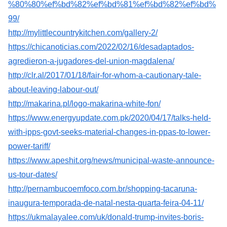
%80%80%ef%bd%82%ef%bd%81%ef%bd%82%ef%bd%
99/
http://mylittlecountrykitchen.com/gallery-2/
https://chicanoticias.com/2022/02/16/desadaptados-
agredieron-a-jugadores-del-union-magdalena/
http://clr.al/2017/01/18/fair-for-whom-a-cautionary-tale-
about-leaving-labour-out/
http://makarina.pl/logo-makarina-white-fon/
https://www.energyupdate.com.pk/2020/04/17/talks-held-
with-ipps-govt-seeks-material-changes-in-ppas-to-lower-
power-tariff/
https://www.apeshit.org/news/municipal-waste-announce-
us-tour-dates/
http://pernambucoemfoco.com.br/shopping-tacaruna-
inaugura-temporada-de-natal-nesta-quarta-feira-04-11/
https://ukmalayalee.com/uk/donald-trump-invites-boris-