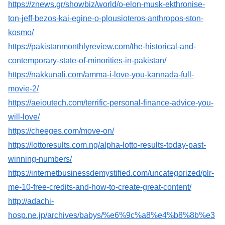
https://znews.gr/showbiz/world/o-elon-musk-ekthronise-
ton-jeff-bezos-kai-egine-o-plousioteros-anthropos-ston-
kosmo/
https://pakistanmonthlyreview.com/the-historical-and-
contemporary-state-of-minorities-in-pakistan/
https://nakkunali.com/amma-i-love-you-kannada-full-
movie-2/
https://aeioutech.com/terrific-personal-finance-advice-you-
will-love/
https://cheeges.com/move-on/
https://lottoresults.com.ng/alpha-lotto-results-today-past-
winning-numbers/
https://internetbusinessdemystified.com/uncategorized/plr-
me-10-free-credits-and-how-to-create-great-content/
http://adachi-
hosp.ne.jp/archives/babys/%e6%9c%a8%e4%b8%8b%e3