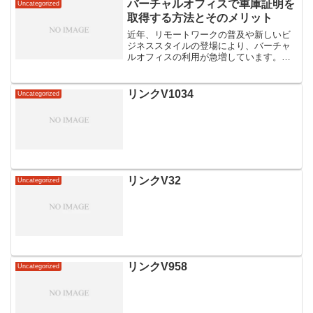
バーチャルオフィスで車庫証明を
Uncategorized
取得する方法とそのメリット
近年、リモートワークの普及や新しいビ
ジネススタイルの登場により、バーチャ
ルオフィスの利用が急増しています。特
に、バーチャルオフィスを利用して法人
登記を行う企業が増えており、その中で
も車庫証明の取得を考える方も多くなっ
リンクV1034
Uncategorized
ています。本記事では、バ...
リンクV32
Uncategorized
リンクV958
Uncategorized