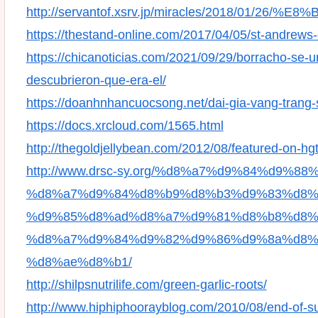
http://servantof.xsrv.jp/miracles/2018/01
https://thestand-online.com/2017/04/05/st-andrews-
https://chicanoticias.com/2021/09/29/borracho-se-
descubrieron-que-era-el/
https://doanhnhancuocsong.net/dai-gia-vang-trang-s
https://docs.xrcloud.com/1565.html
http://thegoldjellybean.com/2012/08/featured-on-hg
http://www.drsc-sy.org/%d8%a7%d9%84%d9%8
%d8%a7%d9%84%d8%b9%d8%b3%d9%83%d8%
%d9%85%d8%ad%d8%a7%d9%81%d8%b8%d8%
%d8%a7%d9%84%d9%82%d9%86%d9%8a%d8%
%d8%ae%d8%b1/
http://shilpsnutrilife.com/green-garlic-roots/
http://www.hiphiphoorayblog.com/2010/08/end-of-