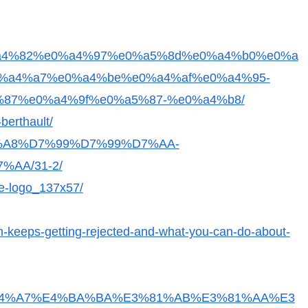
e0%a4%82%e0%a4%97%e0%a5%8d%e0%a4%b0%e0%a
%a4%a7%e0%a4%be%e0%a4%af%e0%a4%95-
87%e0%a4%9f%e0%a5%87-%e0%a4%b8/
berthault/
C%D7%A8%D7%99%D7%99%D7%AA-
AA/31-2/
e-logo_137x57/
on-keeps-getting-rejected-and-what-you-can-do-about-
0%E5%A4%A7%E4%BA%BA%E3%81%AB%E3%81%AA%E3