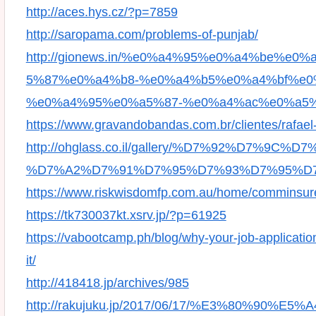
http://aces.hys.cz/?p=7859
http://saropama.com/problems-of-punjab/
http://gionews.in/%e0%a4%95%e0%a4%be%
5%87%e0%a4%b8-%e0%a4%b5%e0%a4%bf%e0
%e0%a4%95%e0%a5%87-%e0%a4%ac%e0%a5%
https://www.gravandobandas.com.br/clientes/rafael-
http://ohglass.co.il/gallery/%D7%92%D7%9
%D7%A2%D7%91%D7%95%D7%93%D7%95%D7%
https://www.riskwisdomfp.com.au/home/comminsur
https://tk730037kt.xsrv.jp/?p=61925
https://vabootcamp.ph/blog/why-your-job-applicati
it/
http://418418.jp/archives/985
http://rakujuku.jp/2017/06/17/%E3%80%9