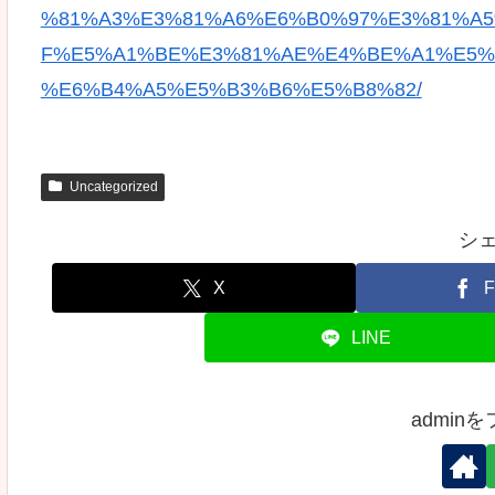
%81%A3%E3%81%A6%E6%B0%97%E3%81%A5
F%E5%A1%BE%E3%81%AE%E4%BE%A1%E5%
%E6%B4%A5%E5%B3%B6%E5%B8%82/
Uncategorized
シ
X
F
LINE
admin