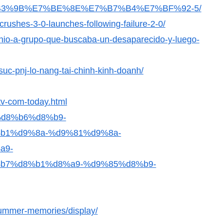
/26/%E8%B3%9B%E7%BE%8E%E7%B7%B4%E7%BF%92-5/
crushes-3-0-launches-following-failure-2-0/
unio-a-grupo-que-buscaba-un-desaparecido-y-luego-
uc-pnj-lo-nang-tai-chinh-kinh-doanh/
tv-com-today.html
8%d8%b6%d8%b9-
b1%d9%8a-%d9%81%d9%8a-
a9-
b7%d8%b1%d8%a9-%d9%85%d8%b9-
summer-memories/display/