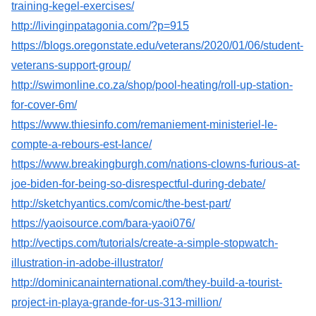
training-kegel-exercises/
http://livinginpatagonia.com/?p=915
https://blogs.oregonstate.edu/veterans/2020/01/06/student-
veterans-support-group/
http://swimonline.co.za/shop/pool-heating/roll-up-station-
for-cover-6m/
https://www.thiesinfo.com/remaniement-ministeriel-le-
compte-a-rebours-est-lance/
https://www.breakingburgh.com/nations-clowns-furious-at-
joe-biden-for-being-so-disrespectful-during-debate/
http://sketchyantics.com/comic/the-best-part/
https://yaoisource.com/bara-yaoi076/
http://vectips.com/tutorials/create-a-simple-stopwatch-
illustration-in-adobe-illustrator/
http://dominicanainternational.com/they-build-a-tourist-
project-in-playa-grande-for-us-313-million/