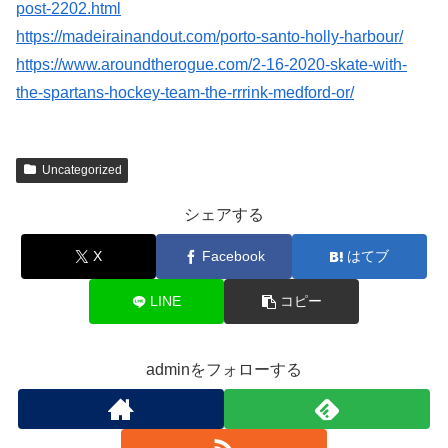
post-2202.html
https://madeirainandout.com/porto-santo-holly-harbour/
https://www.aroundtherogue.com/2-16-2020-skate-with-
the-spartans-hockey-team-the-rrrink-medford-or/
Uncategorized
シェアする
X
Facebook
はてブ
LINE
コピー
adminをフォローする