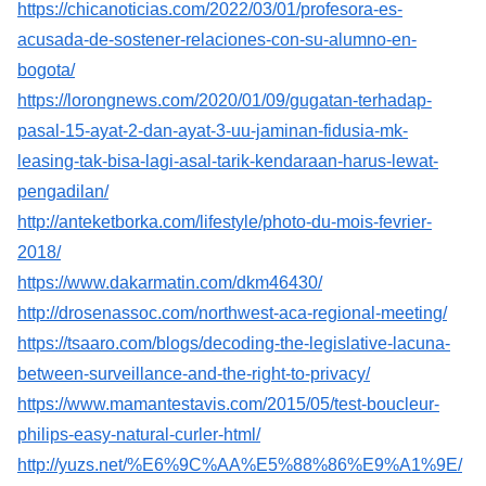
https://chicanoticias.com/2022/03/01/profesora-es-
acusada-de-sostener-relaciones-con-su-alumno-en-
bogota/
https://lorongnews.com/2020/01/09/gugatan-terhadap-
pasal-15-ayat-2-dan-ayat-3-uu-jaminan-fidusia-mk-
leasing-tak-bisa-lagi-asal-tarik-kendaraan-harus-lewat-
pengadilan/
http://anteketborka.com/lifestyle/photo-du-mois-fevrier-
2018/
https://www.dakarmatin.com/dkm46430/
http://drosenassoc.com/northwest-aca-regional-meeting/
https://tsaaro.com/blogs/decoding-the-legislative-lacuna-
between-surveillance-and-the-right-to-privacy/
https://www.mamantestavis.com/2015/05/test-boucleur-
philips-easy-natural-curler-html/
http://yuzs.net/%E6%9C%AA%E5%88%86%E9%A1%9E/