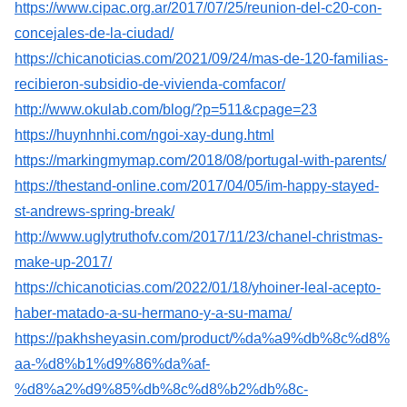
https://www.cipac.org.ar/2017/07/25/reunion-del-c20-con-
concejales-de-la-ciudad/
https://chicanoticias.com/2021/09/24/mas-de-120-familias-
recibieron-subsidio-de-vivienda-comfacor/
http://www.okulab.com/blog/?p=511&cpage=23
https://huynhnhi.com/ngoi-xay-dung.html
https://markingmymap.com/2018/08/portugal-with-parents/
https://thestand-online.com/2017/04/05/im-happy-stayed-
st-andrews-spring-break/
http://www.uglytruthofv.com/2017/11/23/chanel-christmas-
make-up-2017/
https://chicanoticias.com/2022/01/18/yhoiner-leal-acepto-
haber-matado-a-su-hermano-y-a-su-mama/
https://pakhsheyasin.com/product/%da%a9%db%8c%d8%
aa-%d8%b1%d9%86%da%af-
%d8%a2%d9%85%db%8c%d8%b2%db%8c-