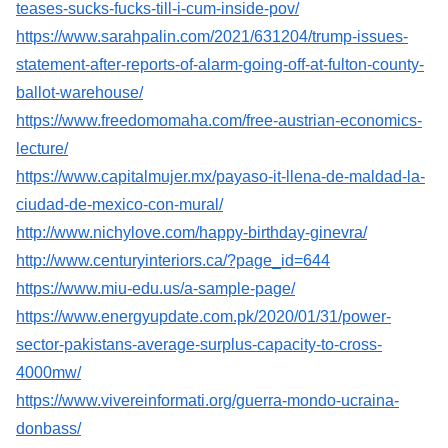
teases-sucks-fucks-till-i-cum-inside-pov/
https://www.sarahpalin.com/2021/631204/trump-issues-
statement-after-reports-of-alarm-going-off-at-fulton-county-
ballot-warehouse/
https://www.freedomomaha.com/free-austrian-economics-
lecture/
https://www.capitalmujer.mx/payaso-it-llena-de-maldad-la-
ciudad-de-mexico-con-mural/
http://www.nichylove.com/happy-birthday-ginevra/
http://www.centuryinteriors.ca/?page_id=644
https://www.miu-edu.us/a-sample-page/
https://www.energyupdate.com.pk/2020/01/31/power-
sector-pakistans-average-surplus-capacity-to-cross-
4000mw/
https://www.vivereinformati.org/guerra-mondo-ucraina-
donbass/