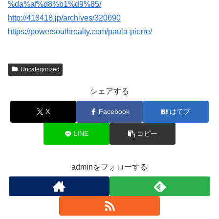
%da%af%d8%b1%d9%85/
http://418418.jp/archives/320690
https://powersouthrealty.com/paula-pierre/
Uncategorized
シェアする
X
Facebook
はてブ
LINE
コピー
adminをフォローする