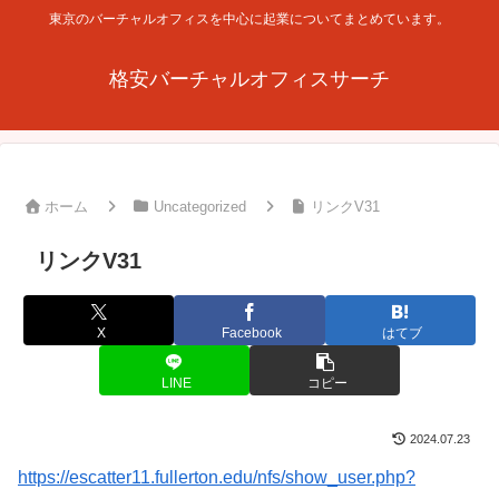
東京のバーチャルオフィスを中心に起業についてまとめています。
格安バーチャルオフィスサーチ
ホーム
Uncategorized
リンクV31
リンクV31
X
Facebook
はてブ
LINE
コピー
2024.07.23
https://escatter11.fullerton.edu/nfs/show_user.php?