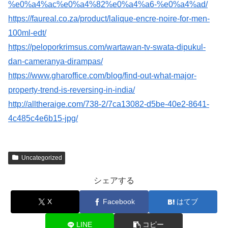
%e0%a4%ac%e0%a4%82%e0%a4%a6-%e0%a4%ad/
https://faureal.co.za/product/lalique-encre-noire-for-men-
100ml-edt/
https://peloporkrimsus.com/wartawan-tv-swata-dipukul-
dan-cameranya-dirampas/
https://www.gharoffice.com/blog/find-out-what-major-
property-trend-is-reversing-in-india/
http://alltheraige.com/738-2/7ca13082-d5be-40e2-8641-
4c485c4e6b15-jpg/
Uncategorized
シェアする
X
Facebook
はてブ
LINE
コピー