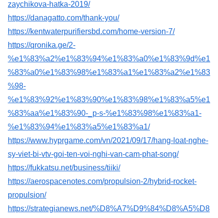
zaychikova-hatka-2019/
https://danagatto.com/thank-you/
https://kentwaterpurifiersbd.com/home-version-7/
https://qronika.ge/2-
%e1%83%a2%e1%83%94%e1%83%a0%e1%83%9d%e1
%83%a0%e1%83%98%e1%83%a1%e1%83%a2%e1%83
%98-
%e1%83%92%e1%83%90%e1%83%98%e1%83%a5%e1
%83%aa%e1%83%90-_p-s-%e1%83%98%e1%83%a1-
%e1%83%94%e1%83%a5%e1%83%a1/
https://www.hyprgame.com/vn/2021/09/17/hang-loat-nghe-
sy-viet-bi-vtv-goi-ten-voi-nghi-van-cam-phat-song/
https://fukkatsu.net/business/tiiki/
https://aerospacenotes.com/propulsion-2/hybrid-rocket-
propulsion/
https://strategianews.net/%D8%A7%D9%84%D8%A5%D8