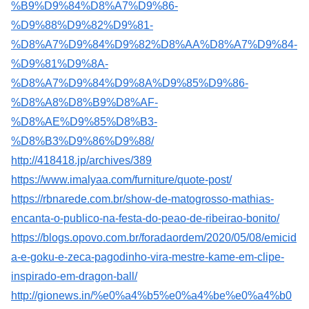
%B9%D9%84%D8%A7%D9%86-
%D9%88%D9%82%D9%81-
%D8%A7%D9%84%D9%82%D8%AA%D8%A7%D9%84-
%D9%81%D9%8A-
%D8%A7%D9%84%D9%8A%D9%85%D9%86-
%D8%A8%D8%B9%D8%AF-
%D8%AE%D9%85%D8%B3-
%D8%B3%D9%86%D9%88/
http://418418.jp/archives/389
https://www.imalyaa.com/furniture/quote-post/
https://rbnarede.com.br/show-de-matogrosso-mathias-
encanta-o-publico-na-festa-do-peao-de-ribeirao-bonito/
https://blogs.opovo.com.br/foradaordem/2020/05/08/emicid
a-e-goku-e-zeca-pagodinho-vira-mestre-kame-em-clipe-
inspirado-em-dragon-ball/
http://gionews.in/%e0%a4%b5%e0%a4%be%e0%a4%b0