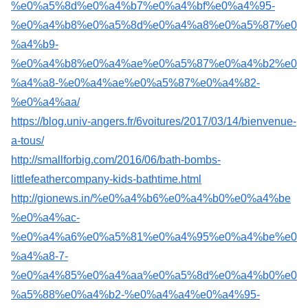
%e0%a5%8d%e0%a4%b7%e0%a4%bf%e0%a4%95-
%e0%a4%b8%e0%a5%8d%e0%a4%a8%e0%a5%87%e0
%a4%b9-
%e0%a4%b8%e0%a4%ae%e0%a5%87%e0%a4%b2%e0
%a4%a8-%e0%a4%ae%e0%a5%87%e0%a4%82-
%e0%a4%aa/
https://blog.univ-angers.fr/6voitures/2017/03/14/bienvenue-
a-tous/
http://smallforbig.com/2016/06/bath-bombs-
littlefeathercompany-kids-bathtime.html
http://gionews.in/%e0%a4%b6%e0%a4%b0%e0%a4%be
%e0%a4%ac-
%e0%a4%a6%e0%a5%81%e0%a4%95%e0%a4%be%e0
%a4%a8-7-
%e0%a4%85%e0%a4%aa%e0%a5%8d%e0%a4%b0%e0
%a5%88%e0%a4%b2-%e0%a4%a4%e0%a4%95-