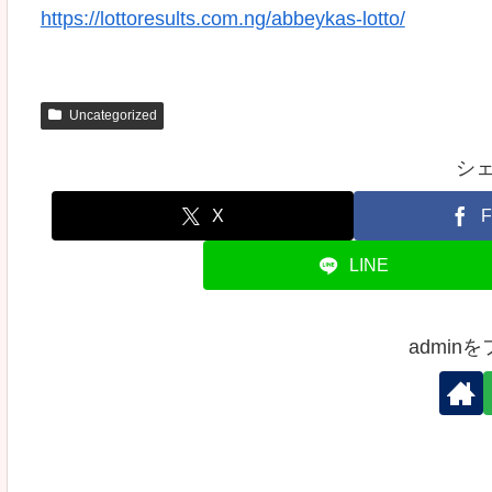
https://lottoresults.com.ng/abbeykas-lotto/
Uncategorized
シ
X
F
LINE
admin