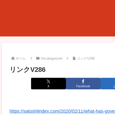
ホーム
Uncategorized
リンクV286
リンクV286
X
Facebook
https://satoshiindex.com/2020/02/11/what-has-gov