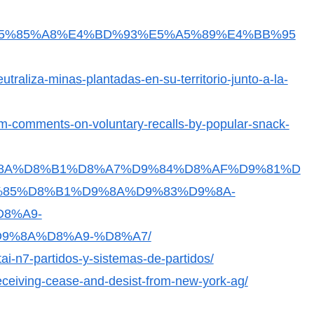
/01/27/%E5%85%A8%E4%BD%93%E5%A5%89%E4%BB%95
utraliza-minas-plantadas-en-su-territorio-junto-a-la-
tom-comments-on-voluntary-recalls-by-popular-snack-
2%D9%8A%D8%B1%D8%A7%D9%84%D8%AF%D9%81%D
85%D8%B1%D9%8A%D9%83%D9%8A-
8%A9-
9%8A%D8%A9-%D8%A7/
itai-n7-partidos-y-sistemas-de-partidos/
receiving-cease-and-desist-from-new-york-ag/