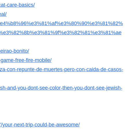
at-care-basics/
al/
1%ae%e4%b8%96%e3%81%af%e3%80%90%e3%81%82%
%e3%82%8b%e3%81%9f%e3%82%81%e3%81%ae
eirao-bonito/
-game-free-fire-mobile/
nza-con-repunte-de-muertes-pero-con-caida-de-casos-
wish-and-you-dont-see-color-then-you-dont-see-jewish-
/your-next-trip-could-be-awesome/