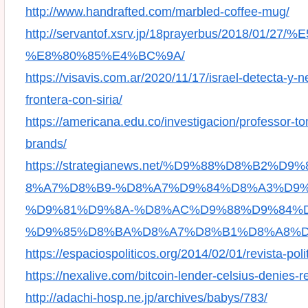
http://www.handrafted.com/marbled-coffee-mug/
http://servantof.xsrv.jp/18prayerbus/2018
%E8%80%85%E4%BC%9A/
https://visavis.com.ar/2020/11/17/israel-detecta-y-ne
frontera-con-siria/
https://americana.edu.co/investigacion/professor-
brands/
https://strategianews.net/%D9%88%D8%B
8%A7%D8%B9-%D8%A7%D9%84%D8%A3%D9%
%D9%81%D9%8A-%D8%AC%D9%88%D9%84%D
%D9%85%D8%BA%D8%A7%D8%B1%D8%A8%D
https://espaciospoliticos.org/2014/02/01/revista-pol
https://nexalive.com/bitcoin-lender-celsius-denies-
http://adachi-hosp.ne.jp/archives/babys/783/