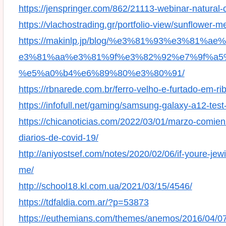
https://jenspringer.com/862/21113-webinar-natural-c
https://vlachostrading.gr/portfolio-view/sunflower-me
https://makinlp.jp/blog/%e3%81%93%e3%8
e3%81%aa%e3%81%9f%e3%82%92%e7%9f%a5
%e5%a0%b4%e6%89%80%e3%80%91/
https://rbnarede.com.br/ferro-velho-e-furtado-em-rib
https://infofull.net/gaming/samsung-galaxy-a12-test
https://chicanoticias.com/2022/03/01/marzo-comie
diarios-de-covid-19/
http://aniyostsef.com/notes/2020/02/06/if-youre-je
me/
http://school18.kl.com.ua/2021/03/15/4546/
https://tdfaldia.com.ar/?p=53873
https://euthemians.com/themes/anemos/2016/04/07