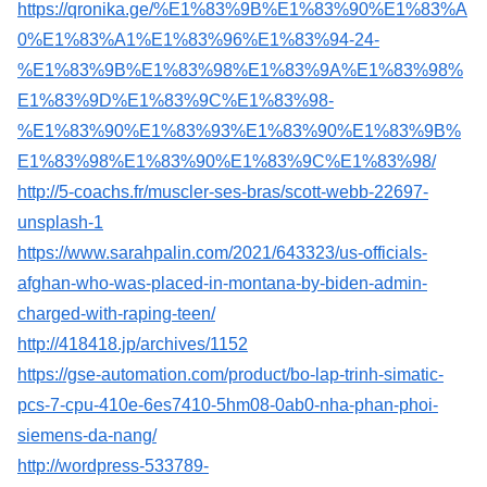
https://qronika.ge/%E1%83%9B%E1%83%90%E1%83%A
0%E1%83%A1%E1%83%96%E1%83%94-24-
%E1%83%9B%E1%83%98%E1%83%9A%E1%83%98%
E1%83%9D%E1%83%9C%E1%83%98-
%E1%83%90%E1%83%93%E1%83%90%E1%83%9B%
E1%83%98%E1%83%90%E1%83%9C%E1%83%98/
http://5-coachs.fr/muscler-ses-bras/scott-webb-22697-
unsplash-1
https://www.sarahpalin.com/2021/643323/us-officials-
afghan-who-was-placed-in-montana-by-biden-admin-
charged-with-raping-teen/
http://418418.jp/archives/1152
https://gse-automation.com/product/bo-lap-trinh-simatic-
pcs-7-cpu-410e-6es7410-5hm08-0ab0-nha-phan-phoi-
siemens-da-nang/
http://wordpress-533789-