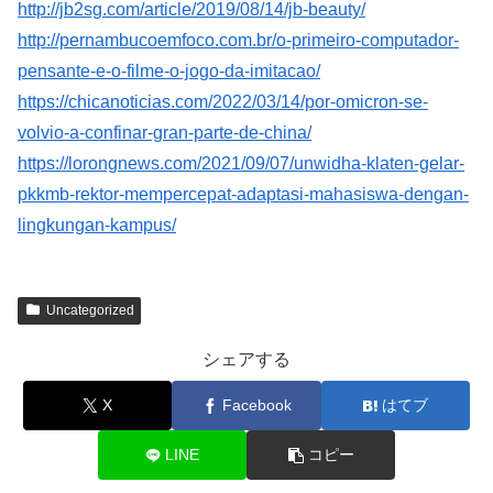
http://jb2sg.com/article/2019/08/14/jb-beauty/
http://pernambucoemfoco.com.br/o-primeiro-computador-
pensante-e-o-filme-o-jogo-da-imitacao/
https://chicanoticias.com/2022/03/14/por-omicron-se-
volvio-a-confinar-gran-parte-de-china/
https://lorongnews.com/2021/09/07/unwidha-klaten-gelar-
pkkmb-rektor-mempercepat-adaptasi-mahasiswa-dengan-
lingkungan-kampus/
Uncategorized
シェアする
X
Facebook
はてブ
LINE
コピー