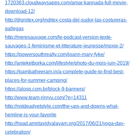
1720363.cloudwaysapps.com/amar-kannada-full-movie-
download-12/
http://dignitex.org/inditex-costa-del-sudor-las-costureras-
gallegas
http://meresauvage.com/le-podcast-version-texte-
sauvages-1-feminisme-et-litterature-jeunesse/moxie-2/
https://powersouthrealty.com/joann-mary-fyke/
http://anteketborka.com/lifestyle/photo-du-mois-juin-2019/
https://pambatheeram.in/a-complete-guide-to-find-best-
places-for-summer-camping/
https://alosp.com.br/block-9-banners/
http://www.team-rinryu.com/?p=14311
http://notdeadyetstyle.com/the-ups-and-downs-what-
hemline-is-your-favorite
http://hpad.amritavidyalayam.org/2017/06/21/yoga-day-
celebration/