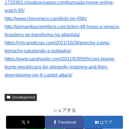
1720363.cloudwaysapps.com/kannada-movie-online-
watch-95/
http://www.chevoneco.com/kids-on-45th/
http://pernambucoemfoco.com.br/em-48-horas-a-veneza-
brasileira-se-transfroma-na-atlantida/
https://chicanoticias.com/2021/10/28/poncho-zuleta-
borracho-saludando-a-soldados/
https://www.sarahpalin.com/2021/638585/cops-blame-
trump-republicans-for-allegedly-inspiring-and-then-
downplaying-jan-6-capitol-attack/
Uncategorized
シェアする
X
Facebook
はてブ