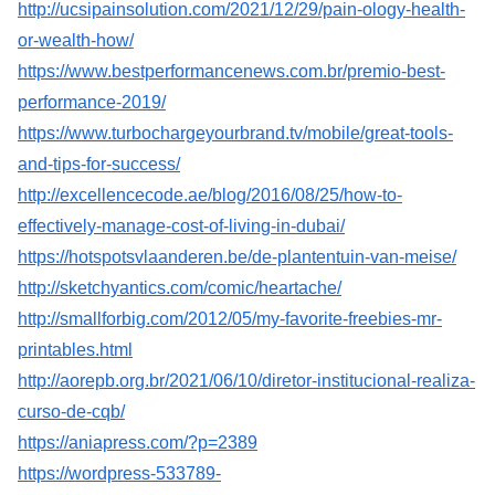
http://ucsipainsolution.com/2021/12/29/pain-ology-health-
or-wealth-how/
https://www.bestperformancenews.com.br/premio-best-
performance-2019/
https://www.turbochargeyourbrand.tv/mobile/great-tools-
and-tips-for-success/
http://excellencecode.ae/blog/2016/08/25/how-to-
effectively-manage-cost-of-living-in-dubai/
https://hotspotsvlaanderen.be/de-plantentuin-van-meise/
http://sketchyantics.com/comic/heartache/
http://smallforbig.com/2012/05/my-favorite-freebies-mr-
printables.html
http://aorepb.org.br/2021/06/10/diretor-institucional-realiza-
curso-de-cqb/
https://aniapress.com/?p=2389
https://wordpress-533789-