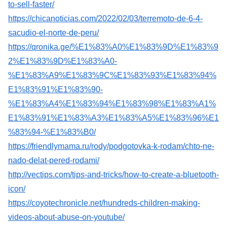
to-sell-faster/
https://chicanoticias.com/2022/02/03/terremoto-de-6-4-
sacudio-el-norte-de-peru/
https://qronika.ge/%E1%83%A0%E1%83%9D%E1%83%9
2%E1%83%9D%E1%83%A0-
%E1%83%A9%E1%83%9C%E1%83%93%E1%83%94%
E1%83%91%E1%83%90-
%E1%83%A4%E1%83%94%E1%83%98%E1%83%A1%
E1%83%91%E1%83%A3%E1%83%A5%E1%83%96%E1
%83%94-%E1%83%B0/
https://friendlymama.ru/rody/podgotovka-k-rodam/chto-ne-
nado-delat-pered-rodami/
http://vectips.com/tips-and-tricks/how-to-create-a-bluetooth-
icon/
https://coyotechronicle.net/hundreds-children-making-
videos-about-abuse-on-youtube/