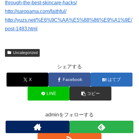
through-the-best-skincare-hacks/
http://saropama.com/faithful/
http://yuzs.net/%E6%9C%AA%E5%88%86%E9%A1%9E/
post-1483.html
Uncategorized
シェアする
X
Facebook
はてブ
LINE
コピー
adminをフォローする