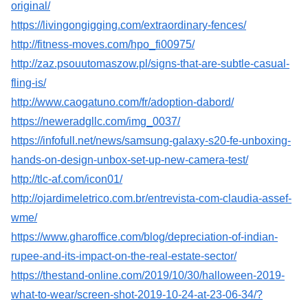
original/
https://livingongigging.com/extraordinary-fences/
http://fitness-moves.com/hpo_fi00975/
http://zaz.psouutomaszow.pl/signs-that-are-subtle-casual-
fling-is/
http://www.caogatuno.com/fr/adoption-dabord/
https://neweradgllc.com/img_0037/
https://infofull.net/news/samsung-galaxy-s20-fe-unboxing-
hands-on-design-unbox-set-up-new-camera-test/
http://tlc-af.com/icon01/
http://ojardimeletrico.com.br/entrevista-com-claudia-assef-
wme/
https://www.gharoffice.com/blog/depreciation-of-indian-
rupee-and-its-impact-on-the-real-estate-sector/
https://thestand-online.com/2019/10/30/halloween-2019-
what-to-wear/screen-shot-2019-10-24-at-23-06-34/?