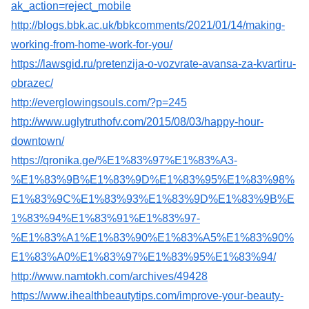
ak_action=reject_mobile
http://blogs.bbk.ac.uk/bbkcomments/2021/01/14/making-
working-from-home-work-for-you/
https://lawsgid.ru/pretenzija-o-vozvrate-avansa-za-kvartiru-
obrazec/
http://everglowingsouls.com/?p=245
http://www.uglytruthofv.com/2015/08/03/happy-hour-
downtown/
https://qronika.ge/%E1%83%97%E1%83%A3-
%E1%83%9B%E1%83%9D%E1%83%95%E1%83%98%
E1%83%9C%E1%83%93%E1%83%9D%E1%83%9B%E
1%83%94%E1%83%91%E1%83%97-
%E1%83%A1%E1%83%90%E1%83%A5%E1%83%90%
E1%83%A0%E1%83%97%E1%83%95%E1%83%94/
http://www.namtokh.com/archives/49428
https://www.ihealthbeautytips.com/improve-your-beauty-