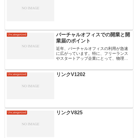
バーチャルオフィスでの開業と開
Uncategorized
業届のポイント
近年、バーチャルオフィスの利用が急速
に広がっています。特に、フリーランス
やスタートアップ企業にとって、物理的
なオフィスを持たずにビジネスを開始で
きる点が大きな魅力です。しかし、バー
チャルオフィスを利用する際には、いく
リンクV1202
Uncategorized
つかの重要なポイントを押...
リンクV825
Uncategorized