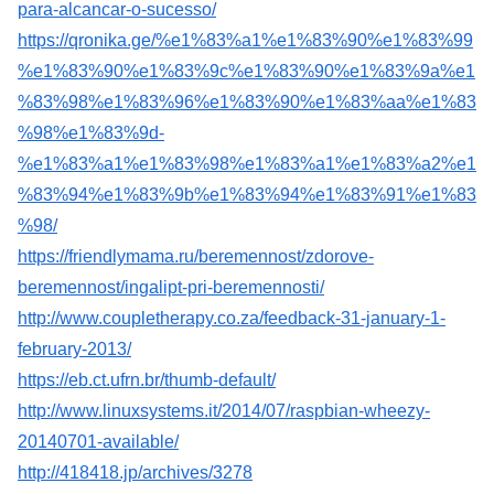
para-alcancar-o-sucesso/
https://qronika.ge/%e1%83%a1%e1%83%90%e1%83%99
%e1%83%90%e1%83%9c%e1%83%90%e1%83%9a%e1
%83%98%e1%83%96%e1%83%90%e1%83%aa%e1%83
%98%e1%83%9d-
%e1%83%a1%e1%83%98%e1%83%a1%e1%83%a2%e1
%83%94%e1%83%9b%e1%83%94%e1%83%91%e1%83
%98/
https://friendlymama.ru/beremennost/zdorove-
beremennost/ingalipt-pri-beremennosti/
http://www.coupletherapy.co.za/feedback-31-january-1-
february-2013/
https://eb.ct.ufrn.br/thumb-default/
http://www.linuxsystems.it/2014/07/raspbian-wheezy-
20140701-available/
http://418418.jp/archives/3278