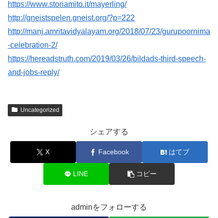
https://www.storiamito.it/mayerling/
http://gneistspelen.gneist.org/?p=222
http://manj.amritavidyalayam.org/2018/07/23/gurupoornima
-celebration-2/
https://hereadstruth.com/2019/03/26/bildads-third-speech-
and-jobs-reply/
Uncategorized
シェアする
X
Facebook
はてブ
LINE
コピー
adminをフォローする