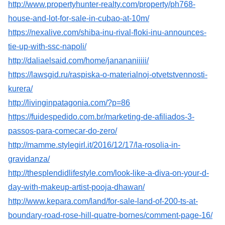
http://www.propertyhunter-realty.com/property/ph768-
house-and-lot-for-sale-in-cubao-at-10m/
https://nexalive.com/shiba-inu-rival-floki-inu-announces-
tie-up-with-ssc-napoli/
http://daliaelsaid.com/home/janananiiiii/
https://lawsgid.ru/raspiska-o-materialnoj-otvetstvennosti-
kurera/
http://livinginpatagonia.com/?p=86
https://fuidespedido.com.br/marketing-de-afiliados-3-
passos-para-comecar-do-zero/
http://mamme.stylegirl.it/2016/12/17/la-rosolia-in-
gravidanza/
http://thesplendidlifestyle.com/look-like-a-diva-on-your-d-
day-with-makeup-artist-pooja-dhawan/
http://www.kepara.com/land/for-sale-land-of-200-ts-at-
boundary-road-rose-hill-quatre-bornes/comment-page-16/